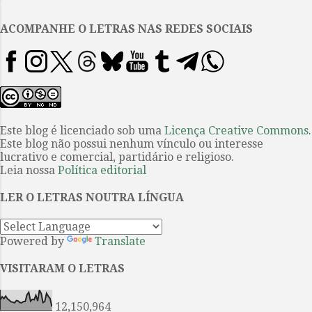
.
quando ainda no avião de volta
para casa. 2. Manuel Rui é figura
ACOMPANHE O LETRAS NAS REDES SOCIAIS
respeitadíssima na comunidade
da literatura de língua de
portuguesa. Foi o autor do Hino
Nacional de Angola e como
escritor autor de uma
arrebatadora escrita que põe em
Este blog é licenciado sob uma
Licença Creative Commons
.
Este blog não possui nenhum vínculo ou interesse
questão a situação de África, de
lucrativo e comercial, partidário e religioso.
seu país de origem e de seu povo;
Leia nossa
Política editorial
pelo menos foi o que pude
constatar nas sessenta primeiras
LER O LETRAS NOUTRA LÍNGUA
páginas do Janela de Sóni...
Powered by
Translate
VISITARAM O LETRAS
12,150,964