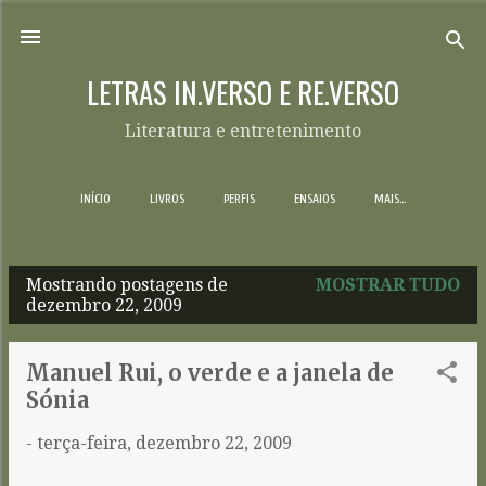
Pular para o conteúdo principal
LETRAS IN.VERSO E RE.VERSO
Literatura e entretenimento
INÍCIO
LIVROS
PERFIS
ENSAIOS
MAIS…
Mostrando postagens de
MOSTRAR TUDO
P
dezembro 22, 2009
o
s
Manuel Rui, o verde e a janela de
t
Sónia
a
-
terça-feira, dezembro 22, 2009
g
e