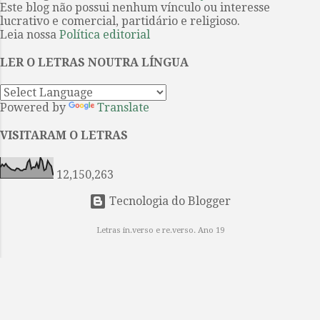
Este blog não possui nenhum vínculo ou interesse
monólogo piegas nem em uma
lucrativo e comercial, partidário e religioso.
glorificação infundada, ela
Leia nossa
Política editorial
consegue mostrar com clareza os
sofrimentos e as grandezas de um
LER O LETRAS NOUTRA LÍNGUA
período da vida tão pouco
explorado na literatura. Sem
Powered by
Translate
tempo a ...
VISITARAM O LETRAS
12,150,263
Tecnologia do Blogger
Letras in.verso e re.verso. Ano 19