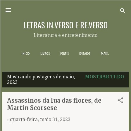
Pular para o conteúdo principal
LETRAS IN.VERSO E RE.VERSO
Literatura e entretenimento
INÍCIO
LIVROS
PERFIS
ENSAIOS
MAIS…
Mostrando postagens de maio,
MOSTRAR TUDO
P
2023
o
s
Assassinos da lua das flores, de
t
Martin Scorsese
a
-
quarta-feira, maio 31, 2023
g
e