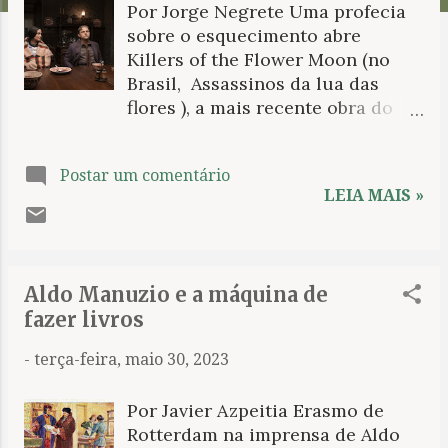
Por Jorge Negrete Uma profecia
n
sobre o esquecimento abre
s
Killers of the Flower Moon (no
Brasil, Assassinos da lua das
flores ), a mais recente obra do
cineasta ítalo-americano Martin
Scorsese. Tal profecia anuncia
Postar um comentário
que a nação osage , povo
LEIA MAIS »
originário dos Estados Unidos,
perderá gradativamente seus
costumes e a pureza dos mesmos,
bem como a de seu sangue, que
Aldo Manuzio e a máquina de
será corrompido de geração em
fazer livros
geração. “Nossa língua será
lentamente esquecida”, diz parte
-
terça-feira, maio 30, 2023
da profecia, que é seguida pela
descoberta de um campo de
Por Javier Azpeitia Erasmo de
petróleo que traz uma riqueza
Rotterdam na imprensa de Aldo
inexorável para os osage , mas ao