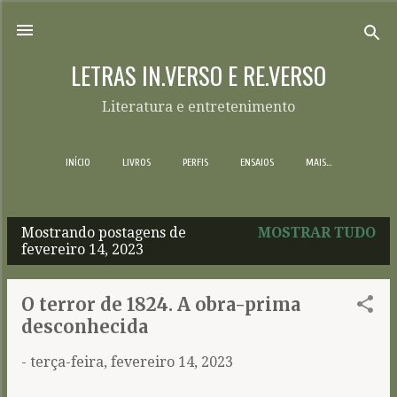
Pular para o conteúdo principal
LETRAS IN.VERSO E RE.VERSO
Literatura e entretenimento
INÍCIO
LIVROS
PERFIS
ENSAIOS
MAIS…
Mostrando postagens de
MOSTRAR TUDO
P
fevereiro 14, 2023
o
s
O terror de 1824. A obra-prima
t
desconhecida
a
-
terça-feira, fevereiro 14, 2023
g
e