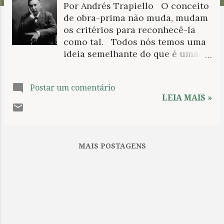
Por Andrés Trapiello O conceito
n
de obra-prima não muda, mudam
s
os critérios para reconhecê-la
como tal. Todos nós temos uma
ideia semelhante do que é uma
obra-prima e, embora nem
sempre aceitemos o que nos
Postar um comentário
propõem sobre a história e
LEIA MAIS »
alguns de nossos
contemporâneos mais influentes.
Ariosto, Camões, Schiller,
Petrarca, Rabelais, Racine, Milton
MAIS POSTAGENS
são escritores que gozaram em
seu tempo e em tempos
posteriores da consideração de
gênios, com livros também
considerados obras capitais. Fora
do âmbito de seus respectivos
idiomas, no entanto, dificilmente