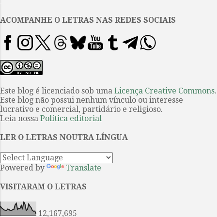
.
são nomes em uma lista ou em
uma rua da cidade. Nem mesmo
ACOMPANHE O LETRAS NAS REDES SOCIAIS
Dante, Púchkin ou Goethe, cujo
nome é ainda mais familiar para
muitos, se livrariam dessa
consideração porque é possível
topar com eles em estátuas,
grandes avenidas e aeroportos.
Este blog é licenciado sob uma
Licença Creative Commons
.
Este blog não possui nenhum vínculo ou interesse
Quantos de nós já leram Tasso ou
lucrativo e comercial, partidário e religioso.
Cícero, Juvenal ou Tucídides? Até
Leia nossa
Política editorial
um século atrás, eles eram
amplamente lidos e suas obras
LER O LETRAS NOUTRA LÍNGUA
eram citadas nas tribunas e
comentadas nos jornais. Quando
Powered by
Translate
Stendhal...
VISITARAM O LETRAS
12,167,695