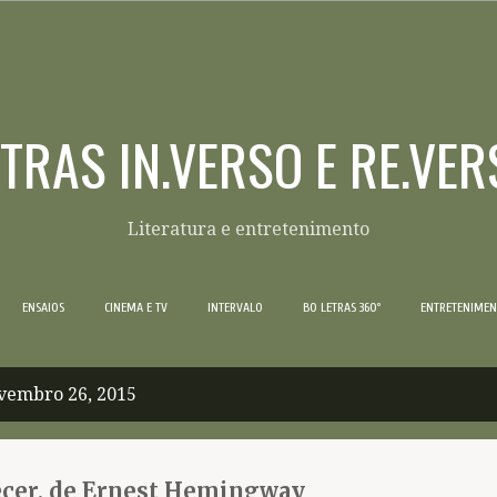
Pular para o conteúdo principal
ETRAS IN.VERSO E RE.VER
Literatura e entretenimento
ENSAIOS
CINEMA E TV
INTERVALO
BO LETRAS 360º
ENTRETENIME
vembro 26, 2015
cer, de Ernest Hemingway