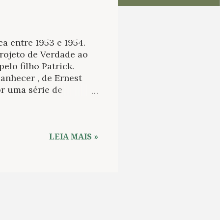
a entre 1953 e 1954.
projeto de Verdade ao
lo filho Patrick.
anhecer , de Ernest
r uma série de
 grupos editoriais;
r fica a suspeita de
aso do estadunidense,
 depois, poderá ser
LEIA MAIS »
 aterrador do capital
ercado das
ao amanhecer ficou por
epois de abandonar o