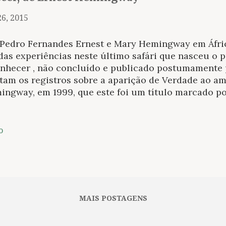
26, 2015
 Pedro Fernandes Ernest e Mary Hemingway em Áfric
das experiências neste último safári que nasceu o 
nhecer , não concluído e publicado postumamente pe
tam os registros sobre a aparição de Verdade ao am
ingway, em 1999, que este foi um título marcado po
urinhos da mídia e com forte apelo midiático pelos
bém pudera, sempre quando morre um grande escrito
trabalhava em algo significativo e se, como foi o c
o
a é revelado nos primeiros anos mas só muito tempo
ivro de compilação com receitas de bolo e esse mal
rege com fina força desde sempre, e hoje mais, o m
icações, explora a descoberta ao limite. Verdade 
rever. Hemingway começou a feitura do livro, mas d
MAIS POSTAGENS
eto nunca mais voltou a ...