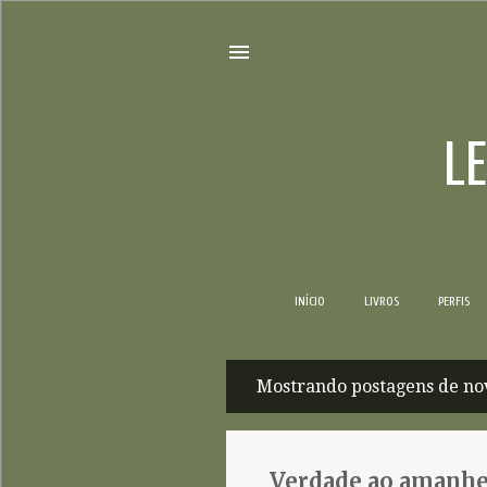
L
INÍCIO
LIVROS
PERFIS
Mostrando postagens de no
P
o
s
Verdade ao amanhe