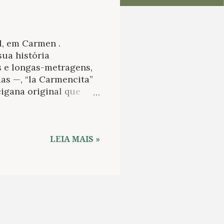
al, em Carmen .
ua história
s e longas-metragens,
das —, “la Carmencita”
cigana original que
m 1845, mas também a
ce um sério soldado em
de flamenco que
em na soberba versão
LEIA MAIS »
e seduz um policial até
 Godard, a robusta
tsha (Dornford-May,
Unidos (Melissa