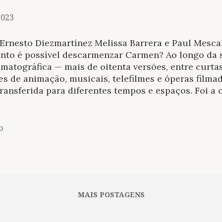
2023
 Ernesto Diezmartínez Melissa Barrera e Paul Mesc
nto é possível descarmenzar Carmen? Ao longo da s
matográfica — mais de oitenta versões, entre curta
es de animação, musicais, telefilmes e óperas filma
transferida para diferentes tempos e espaços. Foi a 
rece no romance publicado por Prosper Mérimée e
overnável jovenzinha afro-americana que enlouque
en Jones (Preminger, 1954), a indomável bailarina 
o
erpreta Carmen e que se (con)funde com o personag
arlos Saura de 1983, a jovem criminosa francesa qu
nsformá-lo em delinquente Prénom Carmen (1983) de
urbana sul-africana no musical U-Carmen-eKhayeli
5) e, agora, uma mexicana clandestina nos Estados 
MAIS POSTAGENS
era) em Carmen (França-Austrália, 2022), audaz ...