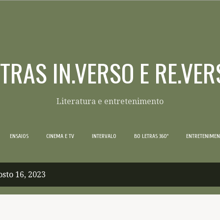
Pular para o conteúdo principal
ETRAS IN.VERSO E RE.VER
Literatura e entretenimento
ENSAIOS
CINEMA E TV
INTERVALO
BO LETRAS 360º
ENTRETENIME
sto 16, 2023