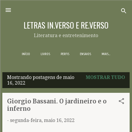
Pular para o conteúdo principal
LETRAS IN.VERSO E RE.VERSO
Literatura e entretenimento
INÍCIO
LIVROS
PERFIS
ENSAIOS
MAIS…
Mostrando postagens de maio
MOSTRAR TUDO
P
16, 2022
o
s
Giorgio Bassani. O jardineiro e o
t
inferno
a
-
segunda-feira, maio 16, 2022
g
e