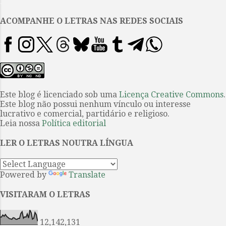
.
amores juvenis não consumados,
com o imenso parque da
ACOMPANHE O LETRAS NAS REDES SOCIAIS
suntuosa mansão de Ferrara, com
as partidas de tênis, com os
passeios de bicicleta, com a
roupa branca… E com o gosto
amargo daquela barbárie fascista
que caiu sobre ela e sua família
Este blog é licenciado sob uma
Licença Creative Commons
.
Este blog não possui nenhum vínculo ou interesse
judia sob o golpe do fascismo.
lucrativo e comercial, partidário e religioso.
Poucas vezes houve um acordo
Leia nossa
Política editorial
tão tácito sobre a dupla
excelência de um romance e sua
LER O LETRAS NOUTRA LÍNGUA
versão cinematográfica. Um
ganhou o Viareggio, o ma...
Powered by
Translate
VISITARAM O LETRAS
12,142,131