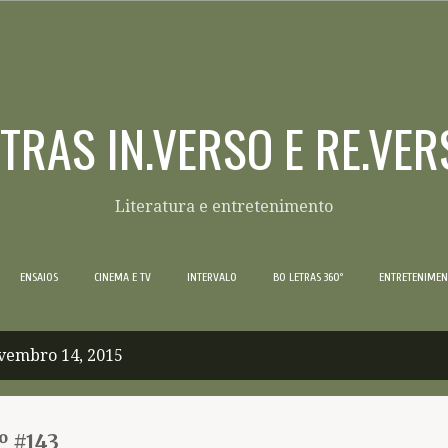
Pular para o conteúdo principal
ETRAS IN.VERSO E RE.VER
Literatura e entretenimento
ENSAIOS
CINEMA E TV
INTERVALO
BO LETRAS 360º
ENTRETENIME
vembro 14, 2015
º #143