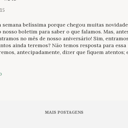
015
 semana belíssima porque chegou muitas novidades
o nosso boletim para saber o que falamos. Mas, ant
ntramos no mês de nosso aniversário! Sim, entramos
ntos ainda teremos? Não temos resposta para essa 
remos, antecipadamente, dizer que fiquem atentos;
resas! Com livros. Enquanto isso e por falar em livr
fio: 1.5 mil partilhas em nome de dois exemplares 
sia , de Carlos Drummond de Andrade. Mais informa
o
tina Cesar, a próxima homenageada da Festa Literár
ty. Segunda-feira, 09/11 >>> Brasil: Em 2015, o poe
rina”, de João Cabral de Melo Neto chega aos 60 an
a assinalar a data, uma equipe da GloboNews part
 refazer o trajeto imaginado pelo poeta, inspirado 
MAIS POSTAGENS
rinos que...