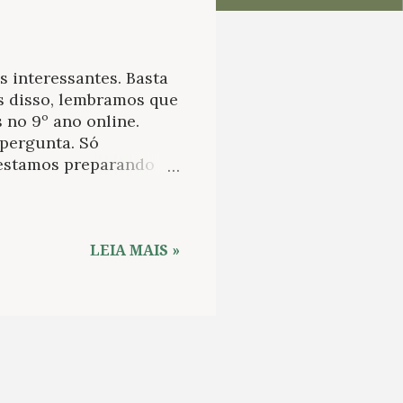
 interessantes. Basta
es disso, lembramos que
 no 9º ano online.
pergunta. Só
 estamos preparando
os, ainda está online o
da Nova reunião de
ções aqui . Ana
ia Internacional de
LEIA MAIS »
ma “Morte e vida
os de sua publicação E
iu rumo a Pernambuco
nos milhões de