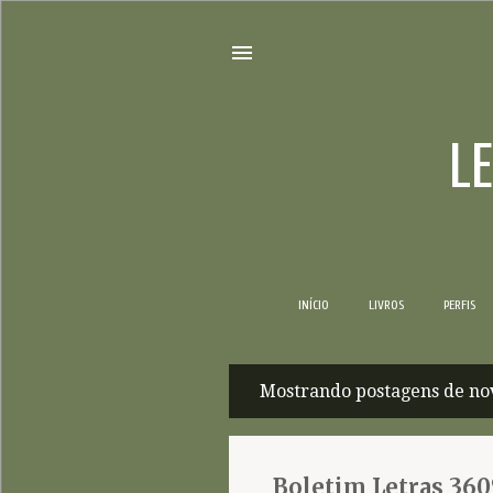
L
INÍCIO
LIVROS
PERFIS
Mostrando postagens de no
P
o
s
Boletim Letras 360