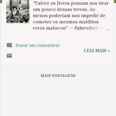
“Talvez os livros possam nos tirar
n
um pouco dessas trevas. Ao
s
menos poderiam nos impedir de
cometer os mesmos malditos
erros malucos!” — Fahrenheit 451 ,
de Ray Bradbury. Ray Bradbury
ajudou a sedimentar todo um
Postar um comentário
imaginário sobre a vida
LEIA MAIS »
extraterrestre, sobretudo em
Marte. Exemplo notável são suas
Martian Chronicles . Seja pela
época, quando os olhares se
MAIS POSTAGENS
voltavam surpresos pela corrida
astronômica, seja pela formação
deslumbrada e irregular do leitor
autodidata, José Saramago
manifestou apreço pela chamada
ficção-científica. Numa crônica
de Deste mundo e do outro , “Um