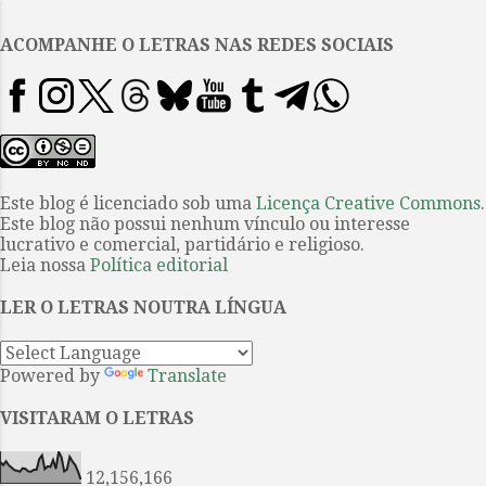
.
azul para Marte”, o escritor
português se mostra envolvido
ACOMPANHE O LETRAS NAS REDES SOCIAIS
por esse tratamento e escreve ele
mesmo sua crônica marciana .
Este texto integra um conjunto
de crônicas reunido no livro
antes citado com ars da ficção
científica: “Os animais doidos de
Este blog é licenciado sob uma
Licença Creative Commons
.
Este blog não possui nenhum vínculo ou interesse
cólera”, “O planeta dos horrores”
lucrativo e comercial, partidário e religioso.
e “Um salto no tempo” são alguns
Leia nossa
Política editorial
deles. Isso não é uma
justaposição. Noutro texto
LER O LETRAS NOUTRA LÍNGUA
recolhido neste livro, “Ca...
Powered by
Translate
VISITARAM O LETRAS
12,156,166