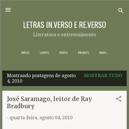
Pular para o conteúdo principal
LETRAS IN.VERSO E RE.VERSO
Literatura e entretenimento
INÍCIO
LIVROS
PERFIS
ENSAIOS
MAIS…
Mostrando postagens de agosto
MOSTRAR TUDO
P
4, 2010
o
s
José Saramago, leitor de Ray
t
Bradbury
a
-
quarta-feira, agosto 04, 2010
g
e