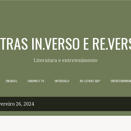
Pular para o conteúdo principal
ETRAS IN.VERSO E RE.VER
Literatura e entretenimento
ENSAIOS
CINEMA E TV
INTERVALO
BO LETRAS 360º
ENTRETENIME
ereiro 26, 2024