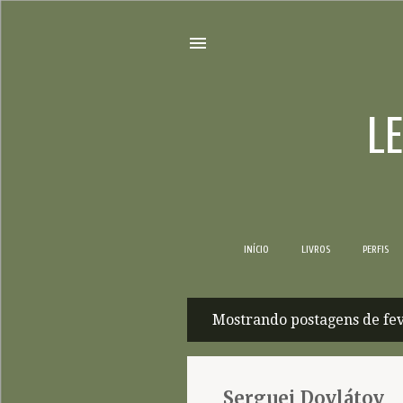
L
INÍCIO
LIVROS
PERFIS
Mostrando postagens de fev
P
o
s
Serguei Dovlátov