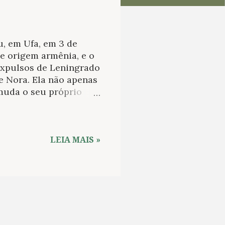
, em Ufa, em 3 de
de origem armênia, e o
 expulsos de Leningrado
de Nora. Ela não apenas
 muda o seu próprio
como Nora Sergeyevna.
 novamente para um
iona este fato na sua
ortuito encontro com
LEIA MAIS »
 regressam a
es concedidos a Nora
gional de Leningrado.
eriozha e Anelia, uma