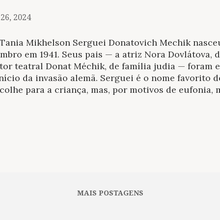
 26, 2024
 Tania Mikhelson Serguei Donatovich Mechik nasceu
mbro em 1941. Seus pais — a atriz Nora Dovlátova, 
tor teatral Donat Méchik, de família judia — foram
nício da invasão alemã. Serguei é o nome favorito 
colhe para a criança, mas, por motivos de eufonia,
ronímico. Assim, Nora Stepanovna foi renomeada 
undo os arquivos do conflito, a família é evacuada
l mais ocidental: Novosibirsk. Dovlátov nunca menc
, enquanto a sua cidade natal e o seu lendário e f
rêi Platonov merecem várias menções. Os Dovlátov
ingrado em 1944 para se instalarem nos dois andar
geyevna para o seu trabalho no Teatro Dramático Re
 está acompanhada do marido, da sogra, o pequeno S
MAIS POSTAGENS
irmãs de Nora. O resto d...