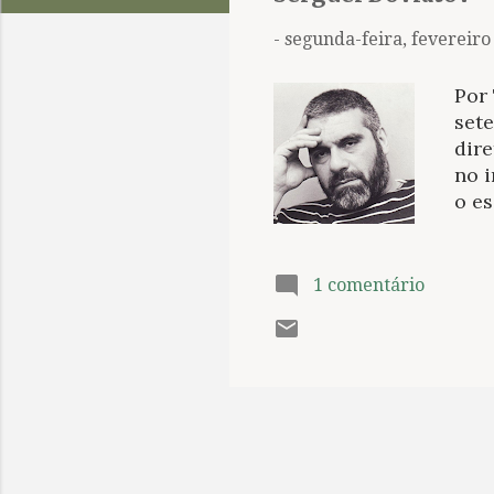
t
a
-
segunda-feira, fevereiro
g
e
Por
n
sete
dire
s
no i
o es
pat
Seg
loca
1 comentário
obra
And
Len
Ser
Ela
das 