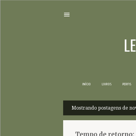
L
INÍCIO
LIVROS
PERFIS
Mostrando postagens de no
P
o
s
Tempo de retorno: 