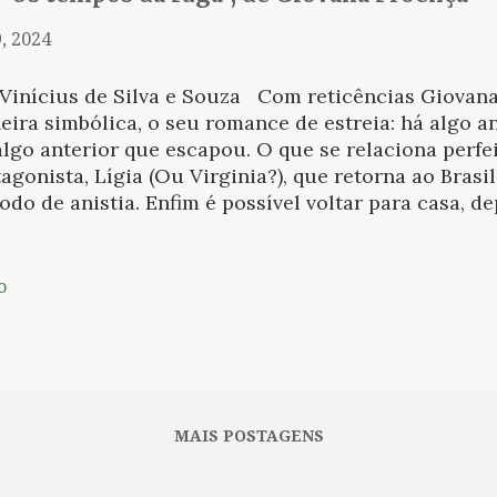
, 2024
Vinícius de Silva e Souza Com reticências Giovana
ira simbólica, o seu romance de estreia: há algo a
lgo anterior que escapou. O que se relaciona perfe
agonista, Lígia (Ou Virginia?), que retorna ao Brasi
odo de anistia. Enfim é possível voltar para casa, 
s. Mas a casa que deixou não é a mesma para a qua
apou quando partiu; algo lhe foi tirado. E acompan
omar: “não devemos retornar para onde fomos feli
o
am sobre a impossibilidade de se deixar o marco do
pre presos à teia, contemplação do vácuo da dor. A
ão do soldado que deixa o campo de batalha e a pa
a fogo à terra. Quantas partidas cabem no bolso?” 
, por diversos momentos, com situações vivas e est
MAIS POSTAGENS
o. A mão ...