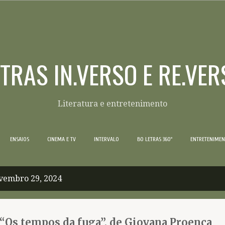
Pular para o conteúdo principal
ETRAS IN.VERSO E RE.VER
Literatura e entretenimento
ENSAIOS
CINEMA E TV
INTERVALO
BO LETRAS 360º
ENTRETENIME
vembro 29, 2024
“Os tempos da fuga”, de Giovana Proença