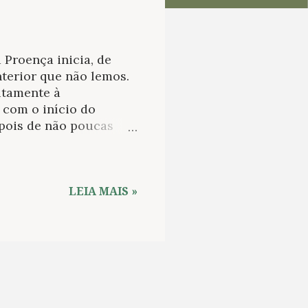
 Proença inicia, de
nterior que não lemos.
itamente à
l com o início do
depois de não poucas
l retorna. Algo lhe
hamos enquanto tenta
zes, mas tampouco
 infortúnio. Estamos
LEIA MAIS »
bandona as ruas com a
ixão do lavrador que
A autora constrói sua
áticas: a arma firma no