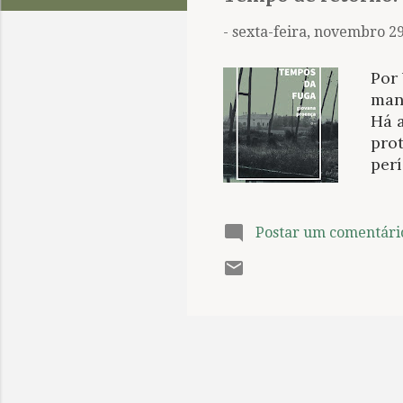
t
a
-
sexta-feira, novembro 29
g
e
Por 
n
mane
Há a
s
prot
perí
fuga
esc
ret
Postar um comentári
avis
sem
paix
atei
obra
rost