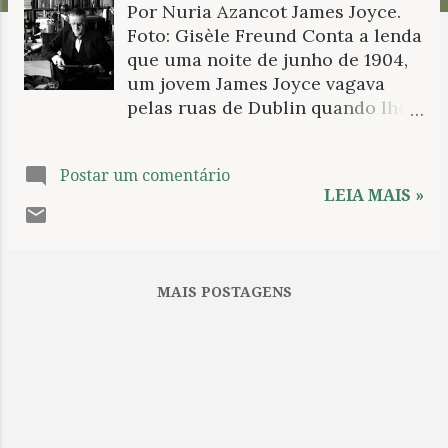
Por Nuria Azancot James Joyce.
n
Foto: Gisèle Freund Conta a lenda
s
que uma noite de junho de 1904,
um jovem James Joyce vagava
pelas ruas de Dublin quando lhe
ocorreu paquerar uma garota
sem perceber que a jovem não
Postar um comentário
estava sozinha, mas
LEIA MAIS »
acompanhada de um soldado.
Depois de receber um bom soco
que o fez cair, um judeu, famoso
em toda a cidade pelas
MAIS POSTAGENS
infidelidades de sua esposa, veio
em seu socorro. E também se diz
que depois de um tempo ele
pensou em transformar esse
episódio humilhante e burlesco
num dos contos de Dublinenses ,
embora tenha acabado por ser o