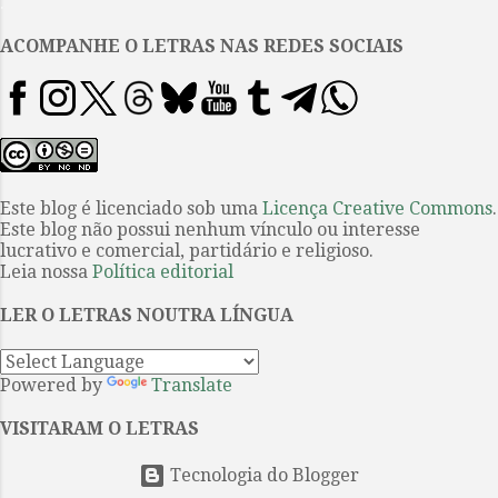
.
princípio de Ulysses . James
Joyce, o gênio zombeteiro que
ACOMPANHE O LETRAS NAS REDES SOCIAIS
dinamitou o romance, nasceu em
Rathgar, um subúrbio de classe
média de Dublin, em 2 de
fevereiro de 1882, numa família
católica. Seu pai, John Stanislaus,
encarnava o melhor e o pior do
Este blog é licenciado sob uma
Licença Creative Commons
.
Este blog não possui nenhum vínculo ou interesse
irlandês por excelência: bom
lucrativo e comercial, partidário e religioso.
contador de histórias, bebedor
Leia nossa
Política editorial
descontraído e completamente
irresponsável, era pai de dez
LER O LETRAS NOUTRA LÍNGUA
filhos, dos quais James era o mais
velho. Depois de estudar em
Powered by
Translate
seleta...
VISITARAM O LETRAS
Tecnologia do Blogger