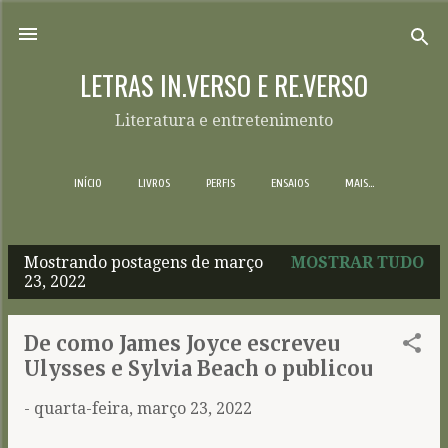
Pular para o conteúdo principal
LETRAS IN.VERSO E RE.VERSO
Literatura e entretenimento
INÍCIO
LIVROS
PERFIS
ENSAIOS
MAIS…
Mostrando postagens de março
MOSTRAR TUDO
P
23, 2022
o
s
De como James Joyce escreveu
t
Ulysses e Sylvia Beach o publicou
a
-
quarta-feira, março 23, 2022
g
e