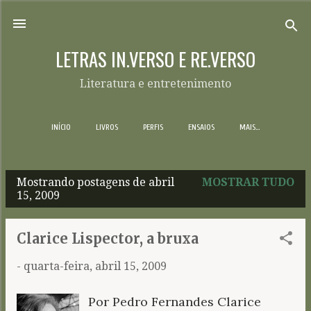
Pular para o conteúdo principal
LETRAS IN.VERSO E RE.VERSO
Literatura e entretenimento
INÍCIO
LIVROS
PERFIS
ENSAIOS
MAIS…
Mostrando postagens de abril
MOSTRAR TUDO
P
15, 2009
o
s
Clarice Lispector, a bruxa
t
-
quarta-feira, abril 15, 2009
a
g
Por Pedro Fernandes Clarice
e