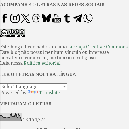
um escritora que se desdobrava
ACOMPANHE O LETRAS NAS REDES SOCIAIS
noutros ofícios para manter
alguma renda estável. Realizado
em Bogotá, entre os dias 24 e 28
de agosto, o Primeiro Congresso
Mundial de Bruxaria não era
ficção de escritor. No programa,
Este blog é licenciado sob uma
Licença Creative Commons
.
Este blog não possui nenhum vínculo ou interesse
estavam figuras renomadas nos
lucrativo e comercial, partidário e religioso.
seus campos científicos: a Dra.
Leia nossa
Política editorial
Thelma Moss, neuropsiquiatra da
Universidade de Stanford,
LER O LETRAS NOUTRA LÍNGUA
Estados Unidos, por exemplo.
Mas também reunia outras
Powered by
Translate
pessoas ...
VISITARAM O LETRAS
12,154,774