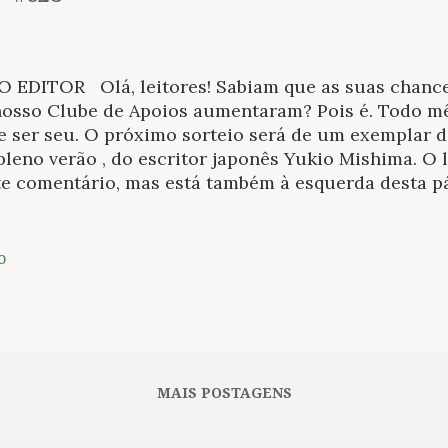
EDITOR Olá, leitores! Sabiam que as suas chance
nosso Clube de Apoios aumentaram? Pois é. Todo m
e ser seu. O próximo sorteio será de um exemplar 
leno verão , do escritor japonês Yukio Mishima. O 
te comentário, mas está também à esquerda desta pá
lhes de como participar aqui . Um excelente Carnav
oso. Foto: Ulf Andersen LANÇAMENTOS Numa reto
obra de José Donoso começada pela Mundaréu, o r
o
tes. El Olivo, cidadezinha do interior chileno que 
oviário e ainda espera a chegada da luz elétrica, 
dono e do poder de Alejo Cruz, senador e proprietá
eirais da região. A decadência se reflete no bordel l
rança de farras passadas e é gerido por Manuela e 
MAIS POSTAGENS
nicas coisas vív...