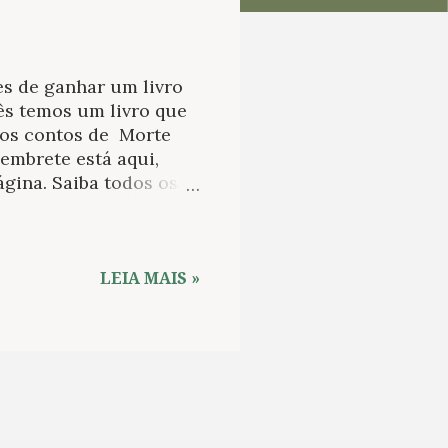
s de ganhar um livro
ês temos um livro que
dos contos de Morte
lembrete está aqui,
gina. Saiba todos os
al para vocês! José
mada da publicação
omance O lugar sem
perdeu seu ramal
LEIA MAIS »
é um testemunho do
rio das terras e
ocal, que vive da
sua filha Japonesita.