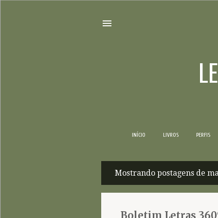
L
INÍCIO
LIVROS
PERFIS
Mostrando postagens de ma
P
o
s
Boletim Letras 360