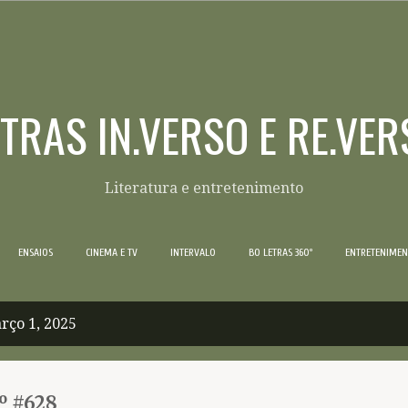
Pular para o conteúdo principal
ETRAS IN.VERSO E RE.VER
Literatura e entretenimento
ENSAIOS
CINEMA E TV
INTERVALO
BO LETRAS 360º
ENTRETENIME
rço 1, 2025
º #628