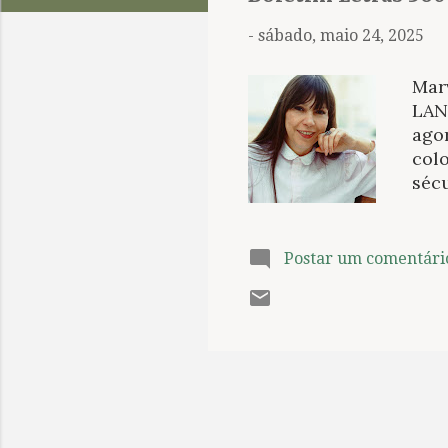
t
a
-
sábado, maio 24, 2025
g
e
Mar
n
LAN
agor
s
col
séc
nar
Bar
con
Postar um comentári
fem
bur
Orig
fem
cult
Pari