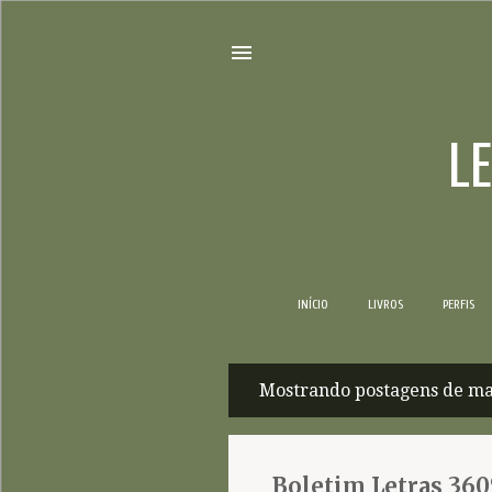
L
INÍCIO
LIVROS
PERFIS
Mostrando postagens de ma
P
o
s
Boletim Letras 360