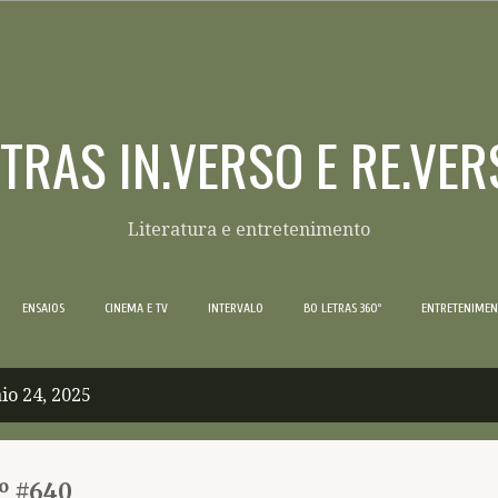
Pular para o conteúdo principal
ETRAS IN.VERSO E RE.VER
Literatura e entretenimento
ENSAIOS
CINEMA E TV
INTERVALO
BO LETRAS 360º
ENTRETENIME
io 24, 2025
º #640