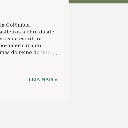
da Colômbia.
ileiros a obra da até
vros da escritora
ino-americana do
nas do reino do mito e
s moradores de
hegavam as brisas
ções do mundo
rras de uma existência
LEIA MAIS »
 de representação.
sualidade e a liberdade
inantes em uma
já adulta e vivendo em
a...