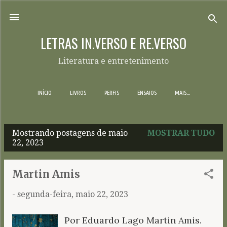
Pular para o conteúdo principal
LETRAS IN.VERSO E RE.VERSO
Literatura e entretenimento
INÍCIO
LIVROS
PERFIS
ENSAIOS
MAIS…
Mostrando postagens de maio
MOSTRAR TUDO
P
22, 2023
o
s
Martin Amis
t
-
segunda-feira, maio 22, 2023
a
g
Por Eduardo Lago Martin Amis.
e