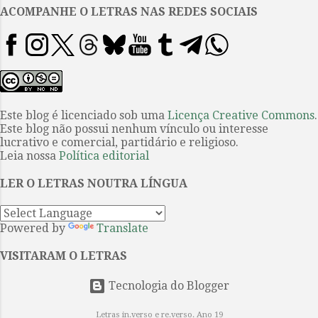
Sarcástico, satírico, com uma
ACOMPANHE O LETRAS NAS REDES SOCIAIS
carga de humanidade que às
vezes permitia pequenas doses de
ternura, Amis não evitou nenhum
assunto, por mais polêmico que
fosse. Uma de suas melhores
armas era o humor,
Este blog é licenciado sob uma
Licença Creative Commons
.
Este blog não possui nenhum vínculo ou interesse
infalivelmente sombrio. Ele
lucrativo e comercial, partidário e religioso.
gostava de dizer que a ficção não
Leia nossa
Política editorial
tinha escolha a não ser um
gênero cômico, porque a vida que
LER O LETRAS NOUTRA LÍNGUA
se encarregava de refletir também
era algo do tipo. Endossava o
Powered by
Translate
lema do escritor...
VISITARAM O LETRAS
Tecnologia do Blogger
Letras in.verso e re.verso. Ano 19