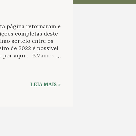
ta página retornaram e
ições completas deste
imo sorteio entre os
eiro de 2022 é possível
ar por aqui . 3.Vamos
abalho do Letras !
brary, Emory University
e revelador de uma
orte quanto outros
LEIA MAIS »
lliam Faulkner e Carson
ganha nova tradução .
ória de Hazel Motes,