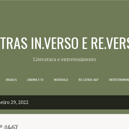
Pular para o conteúdo principal
ETRAS IN.VERSO E RE.VER
Literatura e entretenimento
ENSAIOS
CINEMA E TV
INTERVALO
BO LETRAS 360º
ENTRETENIME
eiro 29, 2022
º #467