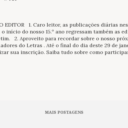
EDITOR 1. Caro leitor, as publicações diárias nes
 o início do nosso 15.º ano regressam também as ed
tim. 2. Aproveito para recordar sobre o nosso próx
adores do Letras . Até o final do dia deste 29 de jan
izar sua inscrição. Saiba tudo sobre como particip
vamos! Obrigado pela companhia e pelo apoio ao tr
nery O’Connor. Foto: Joe McTyre. Stuart A Rose Li
ÇAMENTOS Saudado pela crítica como um romanc
ionista com todos os atributos para tornar-se tão f
itores do sul dos Estados Unidos, a exemplo de Wi
ullres, o primeiro romance de Flannery O’Connor 
meiro romance da autora, Sangue sábio narra a hist
ovem de 22 anos que, após a guer...
MAIS POSTAGENS