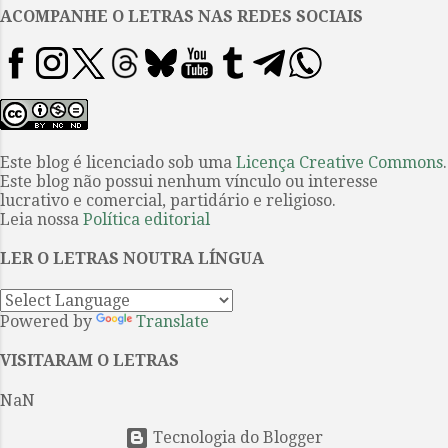
juntem numa só: a do viajante.
ACOMPANHE O LETRAS NAS REDES SOCIAIS
Sim, Cozarinsky foi acima de tudo
um curioso e incansável viajante.
Neto de imigrantes judeus que
vieram da Ucrânia e da Moldávia
para a Argentina no final do
século XIX, Cozarinsky nasceu
Este blog é licenciado sob uma
Licença Creative Commons
.
Este blog não possui nenhum vínculo ou interesse
em 1939 (talvez dois anos antes,
lucrativo e comercial, partidário e religioso.
mas essa era uma anedota que
Leia nossa
Política editorial
ele reservava para os íntimos). Na
juventude, ávido pelas novas
LER O LETRAS NOUTRA LÍNGUA
ondas do cinema, foi um grande
leitor...
Powered by
Translate
VISITARAM O LETRAS
NaN
Tecnologia do Blogger