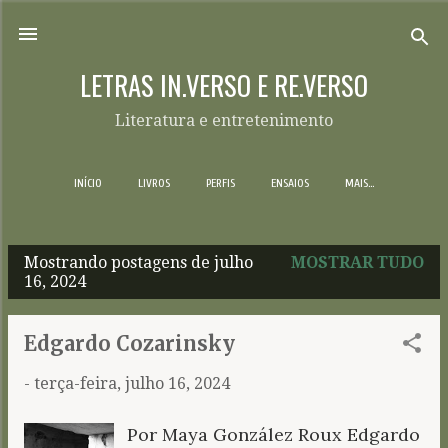
Pular para o conteúdo principal
LETRAS IN.VERSO E RE.VERSO
Literatura e entretenimento
INÍCIO
LIVROS
PERFIS
ENSAIOS
MAIS…
Mostrando postagens de julho
MOSTRAR TUDO
P
16, 2024
o
s
Edgardo Cozarinsky
t
-
terça-feira, julho 16, 2024
a
g
Por Maya González Roux Edgardo
e