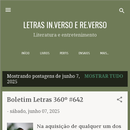
Pular para o conteúdo principal
LETRAS IN.VERSO E RE.VERSO
Literatura e entretenimento
INÍCIO
LIVROS
PERFIS
ENSAIOS
MAIS…
Mostrando postagens de junho 7,
MOSTRAR TUDO
P
2025
o
s
Boletim Letras 360º #642
t
-
sábado, junho 07, 2025
a
g
Na aquisição de qualquer um dos
e