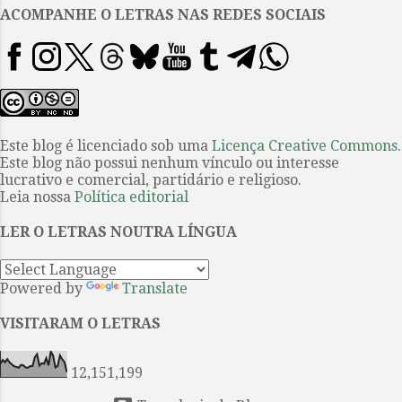
em 1500, seria capaz de acabar
ACOMPANHE O LETRAS NAS REDES SOCIAIS
com o mundo que conheciam até
entãoo Plantas, animais, rio, terra,
serras e gentes, tudo quanto
havia neste lugar que viria a se
chamar Brasil ou cedeu ante o
domínio colonial ou foi
Este blog é licenciado sob uma
Licença Creative Commons
.
Este blog não possui nenhum vínculo ou interesse
exterminado. Era o impensável.
lucrativo e comercial, partidário e religioso.
Um rio sem fim conta essa
Leia nossa
Política editorial
história precisamente sob a
inédita perspectiva do
LER O LETRAS NOUTRA LÍNGUA
impensável. A prosa de Verenilde
Pereira é robus...
Powered by
Translate
VISITARAM O LETRAS
12,151,199