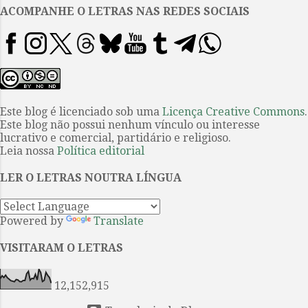
construiu entre outra dedicação
ACOMPANHE O LETRAS NAS REDES SOCIAIS
– talvez não sua grande paixão
mas a maneira mais acertada de
conviver com a escrita –, o
jornalismo. Na profissão, dedicou
mais de trinta e sete anos e,
mesmo depois de aposentado,
Este blog é licenciado sob uma
Licença Creative Commons
.
Este blog não possui nenhum vínculo ou interesse
trabalhou para diversos jornais. O
lucrativo e comercial, partidário e religioso.
contrário, só se nascesse rico,
Leia nossa
Política editorial
para recuperar uma de suas
convicções sobre ser escritor no
LER O LETRAS NOUTRA LÍNGUA
Brasil. O jornal foi seu ganha-pão
e lhe...
Powered by
Translate
VISITARAM O LETRAS
12,152,915