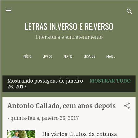
Pular para o conteúdo principal
LETRAS IN.VERSO E RE.VERSO
Literatura e entretenimento
INÍCIO
LIVROS
PERFIS
ENSAIOS
MAIS…
Mostrando postagens de janeiro
MOSTRAR TUDO
P
26, 2017
o
s
Antonio Callado, cem anos depois
t
-
quinta-feira, janeiro 26, 2017
a
g
Há vários títulos da extensa
e