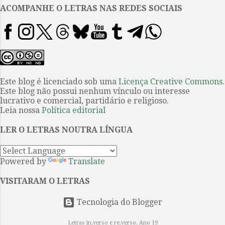
povos, raças e culturas — para
ACOMPANHE O LETRAS NAS REDES SOCIAIS
citar o principal dos sentimentos
presentes nesta obra — parece
ainda ser a mesma; ou ainda pior,
se considerarmos que mesmo o
passado de proporções
catastróficas não parece ter
Este blog é licenciado sob uma
Licença Creative Commons
.
Este blog não possui nenhum vínculo ou interesse
servido de lição. Frantz é o nome
lucrativo e comercial, partidário e religioso.
de um jovem alemão que
Leia nossa
Política editorial
seduzido pelo discurso patriótico
e heroico premente no seu tempo
LER O LETRAS NOUTRA LÍNGUA
— incutido em parte pela
propaganda militar...
Powered by
Translate
VISITARAM O LETRAS
Tecnologia do Blogger
Letras in.verso e re.verso. Ano 19