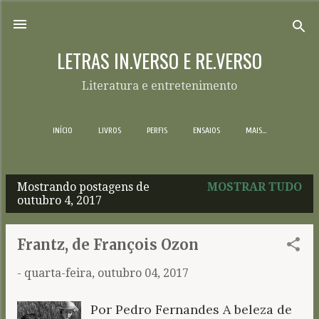
Pular para o conteúdo principal
LETRAS IN.VERSO E RE.VERSO
Literatura e entretenimento
INÍCIO
LIVROS
PERFIS
ENSAIOS
MAIS…
Mostrando postagens de
MOSTRAR TUDO
P
outubro 4, 2017
o
s
Frantz, de François Ozon
t
-
quarta-feira, outubro 04, 2017
a
g
Por Pedro Fernandes A beleza de
e