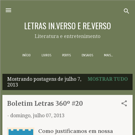
Pular para o conteúdo principal
LETRAS IN.VERSO E RE.VERSO
Literatura e entretenimento
INÍCIO
LIVROS
PERFIS
ENSAIOS
MAIS…
Mostrando postagens de julho 7,
MOSTRAR TUDO
P
2013
o
s
Boletim Letras 360º #20
t
-
domingo, julho 07, 2013
a
g
Como justificamos em nossa
e