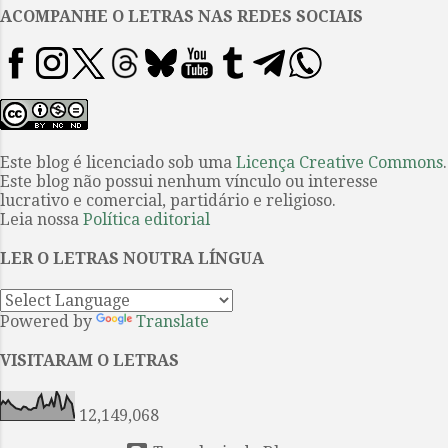
Literária Internacional de Paraty,
ACOMPANHE O LETRAS NAS REDES SOCIAIS
um dos maiores eventos
literários do país; país que, diga-
se, avançou e muito na
organização desse tipo de evento
nos últimos anos. As feiras estão,
ao que vimos acompanhando, por
Este blog é licenciado sob uma
Licença Creative Commons
.
Este blog não possui nenhum vínculo ou interesse
todas as principais cidades
lucrativo e comercial, partidário e religioso.
brasileiras. Utilizando com
Leia nossa
Política editorial
metáfora o olho (que nasce do
olhar sempre desconfiado de
LER O LETRAS NOUTRA LÍNGUA
Kafka e ganha espaço pela ideia
de reolhar o aparelho burocrático
Powered by
Translate
da sociedade) nova coleção r...
VISITARAM O LETRAS
12,149,068