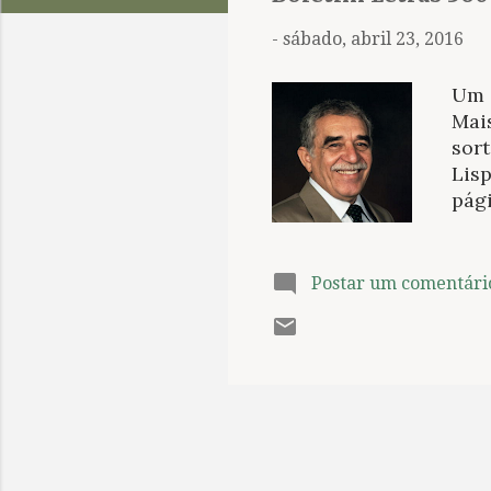
t
a
-
sábado, abril 23, 2016
g
e
Um e
n
Mais
sort
s
Lisp
pági
Rec
soci
Uma 
Postar um comentári
mês
conf
vou 
Lemi
comp
de P