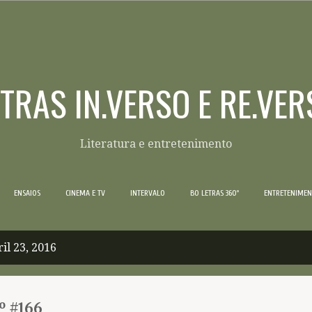
Pular para o conteúdo principal
ETRAS IN.VERSO E RE.VER
Literatura e entretenimento
ENSAIOS
CINEMA E TV
INTERVALO
BO LETRAS 360º
ENTRETENIME
il 23, 2016
º #166