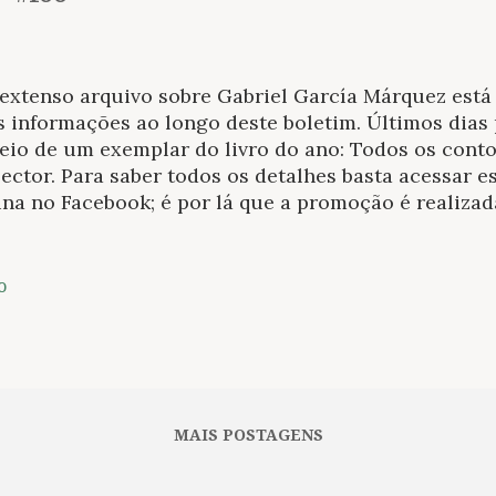
xtenso arquivo sobre Gabriel García Márquez está 
 informações ao longo deste boletim. Últimos dias 
eio de um exemplar do livro do ano: Todos os contos
ector. Para saber todos os detalhes basta acessar es
na no Facebook; é por lá que a promoção é realizada
ado dado, vamos às notícias que estiveram em dest
ais durante mais uma semana online. Segunda-feira,
coleção de bolso para publicação de poesia é apre
o
 de maio Pela Companhia das Letras. O selo Poesia 
irmado obras como A teus pés , de Ana Cristina Ces
dar um troço , de Waly Salomão e Caprichos e relax
nski; os três autores tiveram nos últimos anos a p
leta no gênero. De Ana C. - homenageada da Festa 
MAIS POSTAGENS
araty em 20...