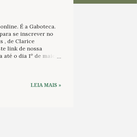
online. É a Gaboteca.
para se inscrever no
 , de Clarice
te link de nossa
 até o dia 1º de maio.
aque em nossas redes
 18/04 >>> Brasil:
sentada a partir do
de bolso tem
LEIA MAIS »
ar, Me segura qu’eu
os , de Paulo
ublicação de sua obra
Literária Internacional