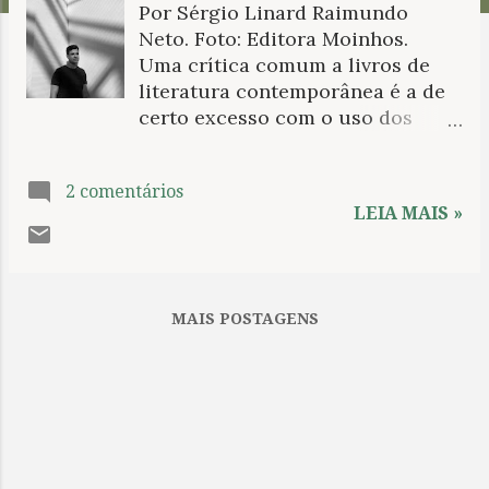
Por Sérgio Linard Raimundo
n
Neto. Foto: Editora Moinhos.
s
Uma crítica comum a livros de
literatura contemporânea é a de
certo excesso com o uso dos
materiais ou das temáticas sobre
as quais os autores desejam
2 comentários
discorrer em sua prosa ou poesia.
LEIA MAIS »
Ainda que façamos considerável
ponderação sobre a potencial
resistência que por vezes atinge
parte da crítica literária, há de se
MAIS POSTAGENS
considerar que esse apontamento
não é de todo infundado, posto
que não são raros os casos em
que a demanda por pautas
específicas ou por formas
momentaneamente elogiadas
acabam fazendo com que o