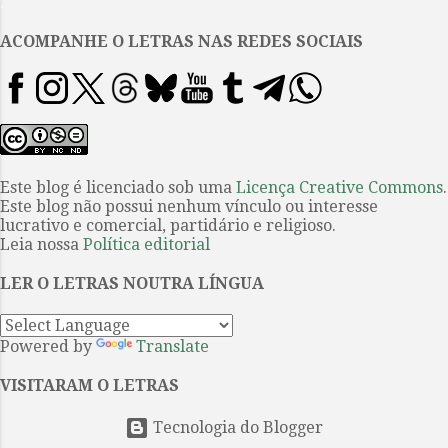
.
compromisso com a literatura
seja deixado de lado em resposta
ACOMPANHE O LETRAS NAS REDES SOCIAIS
a um compromisso social e/ou
acadêmico. Sim, acadêmico,
afinal, não é novidade o fato de
um ou outro escritor,
conhecendo os principais elogios
da crítica especializada — porque
Este blog é licenciado sob uma
Licença Creative Commons
.
Este blog não possui nenhum vínculo ou interesse
em largo exemplo de casos faz
lucrativo e comercial, partidário e religioso.
parte dela —, recorrer a textos
Leia nossa
Política editorial
vazios de sentido em nome de
pura e simples hermeticidade, a
LER O LETRAS NOUTRA LÍNGUA
fim de reclamar autoridade
técnica sobre seus escritos. O
Powered by
Translate
engodo ...
VISITARAM O LETRAS
Tecnologia do Blogger