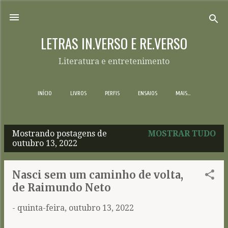
Pular para o conteúdo principal
LETRAS IN.VERSO E RE.VERSO
Literatura e entretenimento
INÍCIO
LIVROS
PERFIS
ENSAIOS
MAIS…
Mostrando postagens de
MOSTRAR TUDO
P
outubro 13, 2022
o
s
Nasci sem um caminho de volta,
t
de Raimundo Neto
a
-
quinta-feira, outubro 13, 2022
g
e