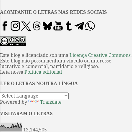
.
ligeiramente que seja, foi o
primeiro ponto que trouxe às
ACOMPANHE O LETRAS NAS REDES SOCIAIS
minhas mãos Um romance russo ,
de Emmanuel Carrère, autor cujo
nome, e até então apenas isto,
não me era estranho. O fator
segundo consistiu em um desejo
de ler algo novo, de um escritor
Este blog é licenciado sob uma
Licença Creative Commons
.
Este blog não possui nenhum vínculo ou interesse
com o qual não tinha
lucrativo e comercial, partidário e religioso.
familiaridade, sendo enfim essa
Leia nossa
Política editorial
novidade um dos traços mais
atrativos para mim na produção
LER O LETRAS NOUTRA LÍNGUA
dessas resenhas. A versão da
Alfaguara, que ocupa agora um
Powered by
Translate
espaço na...
VISITARAM O LETRAS
12,144,505