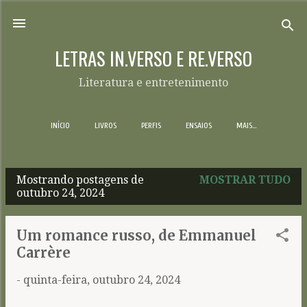
Pular para o conteúdo principal
LETRAS IN.VERSO E RE.VERSO
Literatura e entretenimento
INÍCIO
LIVROS
PERFIS
ENSAIOS
MAIS…
Mostrando postagens de
MOSTRAR TUDO
P
outubro 24, 2024
o
s
Um romance russo, de Emmanuel
t
Carrère
a
-
quinta-feira, outubro 24, 2024
g
e