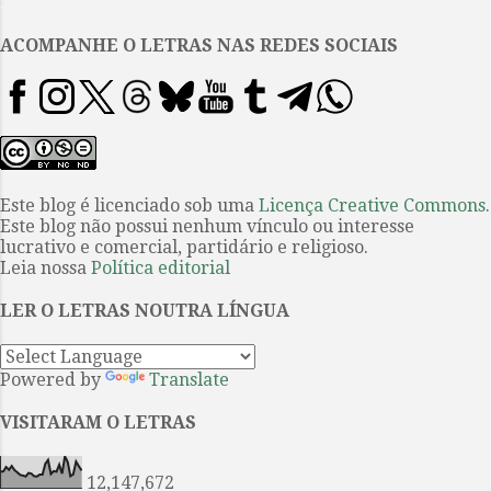
.
cheguemos aos poemas do jovem
potiguar Antonio Eliano Juvêncio
ACOMPANHE O LETRAS NAS REDES SOCIAIS
da Silva, um poeta e compositor
que lançou no ano de 2015 o seu
primeiro álbum intitulado
Ecdemomania e que se assume
negro versando sobre a sua
identidade. Natural de Pau dos
Este blog é licenciado sob uma
Licença Creative Commons
.
Este blog não possui nenhum vínculo ou interesse
Ferros, no interior do Rio Grande
lucrativo e comercial, partidário e religioso.
do Norte, onde faz mestrado pelo
Leia nossa
Política editorial
Programa de Pós-Graduação em
Letras da Universidade do Estado
LER O LETRAS NOUTRA LÍNGUA
do Rio Grande do Norte, é
descendente dos povo...
Powered by
Translate
VISITARAM O LETRAS
12,147,672