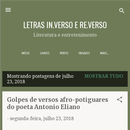
Pular para o conteúdo principal
LETRAS IN.VERSO E RE.VERSO
Literatura e entretenimento
INÍCIO
LIVROS
PERFIS
ENSAIOS
MAIS…
Mostrando postagens de julho
MOSTRAR TUDO
P
23, 2018
o
s
Golpes de versos afro-potiguares
t
do poeta Antonio Eliano
a
-
segunda-feira, julho 23, 2018
g
e