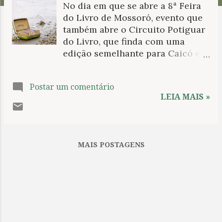
No dia em que se abre a 8ª Feira
n
do Livro de Mossoró, evento que
s
também abre o Circuito Potiguar
do Livro, que finda com uma
edição semelhante para Caicó e
Natal, associaremos o anúncio
dado pela Maria Popova, no Brain
Postar um comentário
Pickings , pegando carona em
LEIA MAIS »
The top ten: writers pick their
favorite books (ainda sem
tradução do Brasil), para
perguntar, e o seu nível de
MAIS POSTAGENS
leitura, como está? As listas,
sabemos todos, são falhas.
Deixará de fora sempre alguma
coisa que um ou outro
acrescentaria como importante
ou deslocaria de uma posição a
outra no ranking . Mas também as