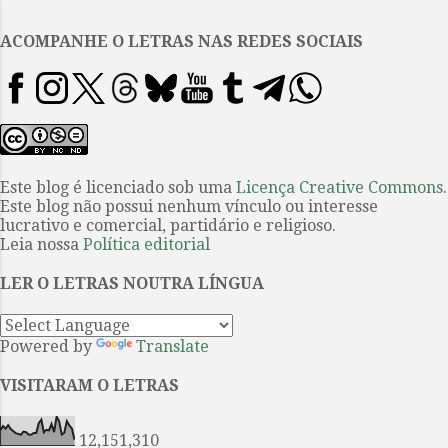
.
listas podem representar um
caminho ou possibilidades de
ACOMPANHE O LETRAS NAS REDES SOCIAIS
respostas para determinadas
questões. Suponho, que também
todos hão de concordar. Feiras de
livro, festas literárias e outros
acontecimentos ao redor dessa
instituição onde cabe toda a
Este blog é licenciado sob uma
Licença Creative Commons
.
Este blog não possui nenhum vínculo ou interesse
existência humana e para além da
lucrativo e comercial, partidário e religioso.
humana, são termômetros para
Leia nossa
Política editorial
avaliar, por exemplo, em que pé
anda o consumo de letras. Daí
LER O LETRAS NOUTRA LÍNGUA
toda proximidade com o ranking
do The top ten. O...
Powered by
Translate
VISITARAM O LETRAS
12,151,310