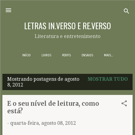
Pular para o conteúdo principal
LETRAS IN.VERSO E RE.VERSO
Literatura e entretenimento
INÍCIO
LIVROS
PERFIS
ENSAIOS
MAIS…
Mostrando postagens de agosto
MOSTRAR TUDO
P
8, 2012
o
s
E o seu nível de leitura, como
t
está?
a
-
quarta-feira, agosto 08, 2012
g
e