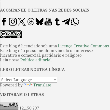
.
entendimento da necessidade de
resistir. Frente ao pacto faustiano
ACOMPANHE O LETRAS NAS REDES SOCIAIS
de nossas elites entregando água,
territórios e povos ao usufruto
irrestrito de quem puder pegar e
pagar mais, lá está o bacurau, o
pássaro soturno, lá está Bacurau
encarnada como vila de
Este blog é licenciado sob uma
Licença Creative Commons
.
Este blog não possui nenhum vínculo ou interesse
prontidão para defender a vida
lucrativo e comercial, partidário e religioso.
que ainda pulsa. No longa-
Leia nossa
Política editorial
metragem dirigido por Kleber
Mendonça e Juliano Dornelles há,
LER O LETRAS NOUTRA LÍNGUA
portanto, uma solução tecida na
retina, feita de um tra...
Powered by
Translate
VISITARAM O LETRAS
12,150,297