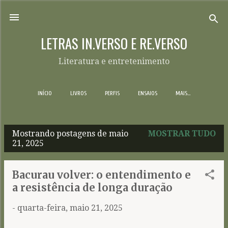
Pular para o conteúdo principal
LETRAS IN.VERSO E RE.VERSO
Literatura e entretenimento
INÍCIO
LIVROS
PERFIS
ENSAIOS
MAIS…
Mostrando postagens de maio
MOSTRAR TUDO
P
21, 2025
o
s
Bacurau volver: o entendimento e
t
a resistência de longa duração
a
-
quarta-feira, maio 21, 2025
g
e