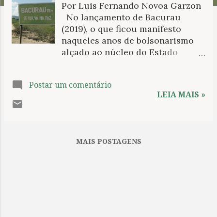
Por Luis Fernando Novoa Garzon
n
No lançamento de Bacurau
s
(2019), o que ficou manifesto
naqueles anos de bolsonarismo
alçado ao núcleo do Estado
brasileiro, foi a sensação de
desentalar um grito abafado, uma
Postar um comentário
pequena vitória nas telas
LEIA MAIS »
antevendo vitórias maiores
adiante. Este filme fora uma
desforra estética, uma narrativa
vingadora, (“livro vingador”, como
MAIS POSTAGENS
Euclides da Cunha definia o
sentido singular de Os sertões ).
Confirmados e até mesmo
superados muitos dos cenários
distópicos apresentados no filme,
o que perdura e merece
revisitação é a bravura do