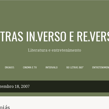
Pular para o conteúdo principal
ETRAS IN.VERSO E RE.VER
Literatura e entretenimento
ENSAIOS
CINEMA E TV
INTERVALO
BO LETRAS 360º
ENTRETENIME
zembro 18, 2007
oiás