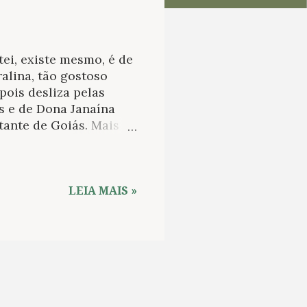
i, existe mesmo, é de
alina, tão gostoso
ois desliza pelas
s e de Dona Janaína
tante de Goiás. Mais
 homens ricos e
ses, rica apenas de sua
o é por exemplo, uma
 velho e o atual,
LEIA MAIS »
simples, mas abrange a
 cabocla velha/ de mau
go”. “Vive dentro de
água e sabão”. “Vive