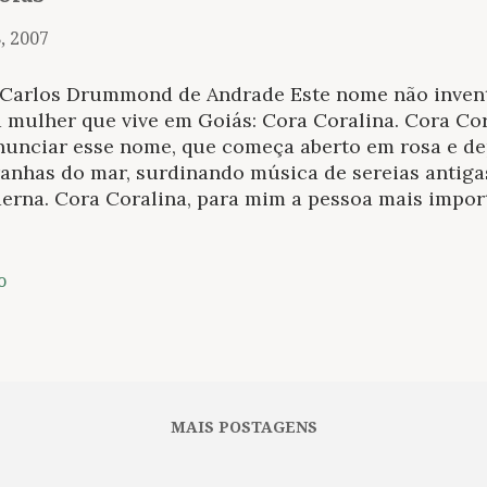
, 2007
 Carlos Drummond de Andrade Este nome não invente
 mulher que vive em Goiás: Cora Coralina. Cora Cor
nunciar esse nome, que começa aberto em rosa e dep
ranhas do mar, surdinando música de sereias antiga
erna. Cora Coralina, para mim a pessoa mais impor
que o Governador, as excelências parlamentares, os
uentes do Estado. Entretanto, uma velhinha sem pos
ia, de sua invenção, e identificada com a vida com
o
ada. Na estrada que é Cora Coralina passam o Brasil
am as crianças e os miseráveis de hoje. O verso é 
lidade vária. Escutemos: “Vive dentro de mim/ uma
do,/ acocorada ao pé do borralho, olhando pra o fo
 a lavadeira do rio vermelho. Seu cheiro gostoso d
MAIS POSTAGENS
ro d...