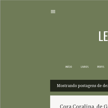
L
INÍCIO
LIVROS
PERFIS
Mostrando postagens de de
P
o
s
Cora Coralina, de G