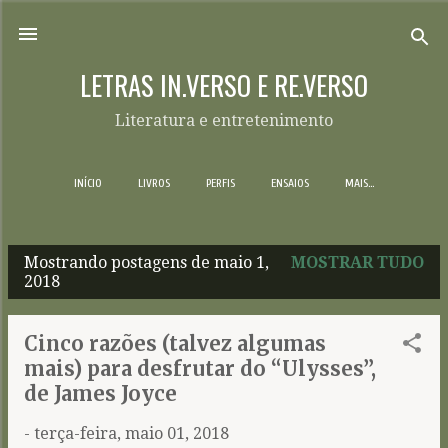
Pular para o conteúdo principal
LETRAS IN.VERSO E RE.VERSO
Literatura e entretenimento
INÍCIO
LIVROS
PERFIS
ENSAIOS
MAIS…
Mostrando postagens de maio 1,
MOSTRAR TUDO
P
2018
o
s
Cinco razões (talvez algumas
t
mais) para desfrutar do “Ulysses”,
a
de James Joyce
g
-
terça-feira, maio 01, 2018
e