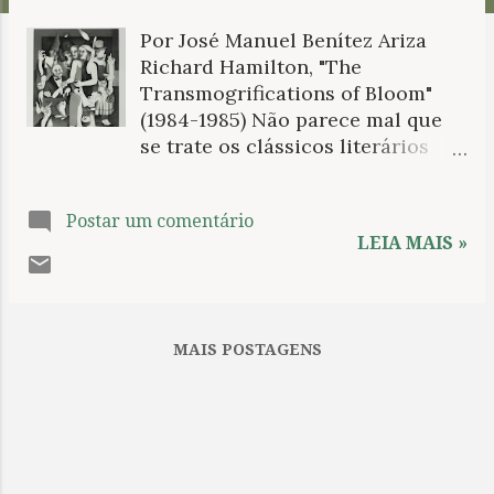
n
Por José Manuel Benítez Ariza
s
Richard Hamilton, "The
Transmogrifications of Bloom"
(1984-1985) Não parece mal que
se trate os clássicos literários
como facilidade e naturalidade:
possivelmente uma das causas da
Postar um comentário
aversão de amplas camadas da
LEIA MAIS »
população pela literatura, ou
certo tipo de literatura, seja sua
abusiva consideração como
território exclusivo de
MAIS POSTAGENS
professores e acadêmicos e de
suas sérias elucubrações. Mais
sensato é considerar que os
livros que preservam um
prestígio inquestionável como
clássicos se devem ao fato de