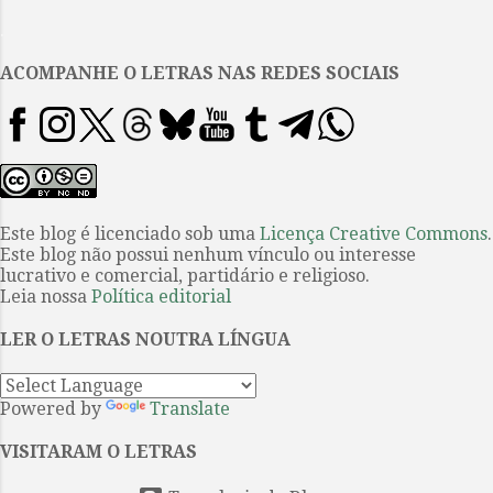
continuarem falando com os
.
leitores de hoje com a mesma
pertinência e poder persuasivo
ACOMPANHE O LETRAS NAS REDES SOCIAIS
com os quais conquistaram a
estima das gerações passadas. E
essa desejada aproximação deve
traduzir-se, sem dúvida, na
possibilidade de questioná-los,
de aceitar algumas coisas e
Este blog é licenciado sob uma
Licença Creative Commons
.
Este blog não possui nenhum vínculo ou interesse
mesmo recusar outras, ou ainda
lucrativo e comercial, partidário e religioso.
de tentar uma aproximação a eles
Leia nossa
Política editorial
à margem das interpretações
mais ou menos canônicas que o
LER O LETRAS NOUTRA LÍNGUA
tempo tratou de deitar por sobre
eles. Não se inclui...
Powered by
Translate
VISITARAM O LETRAS