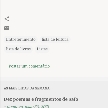
Entretenimento
lista de leitura
lista de livros
Listas
Postar um comentário
C
o
m
AS MAIS LIDAS DA SEMANA
e
n
Dez poemas e fragmentos de Safo
t
-
domingo, maio 30, 2021