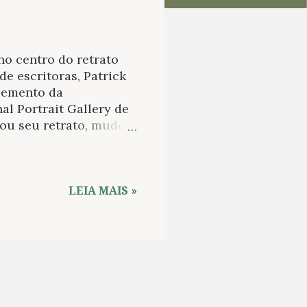
no centro do retrato
de escritoras, Patrick
elemento da
l Portrait Gallery de
hou seu retrato, mudou
oculto Branwell parece
age, museu em
 programa Brontë 200 o
omancistas Emily,
LEIA MAIS »
e de sua obra e de sua
ick estavam postas
ãs na escrita de livros
a romântico Coleridge,