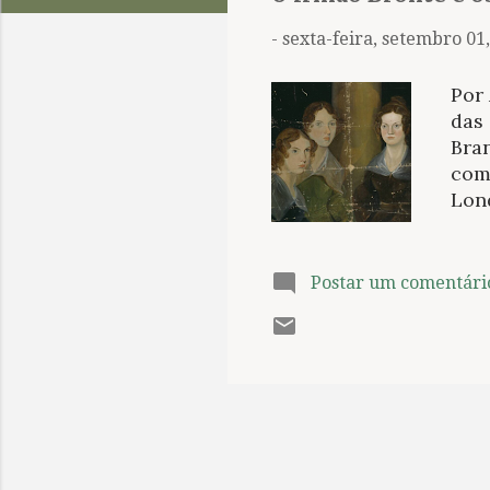
t
a
-
sexta-feira, setembro 01
g
e
Por 
n
das 
Bran
s
com
Lon
de i
que
Yor
Postar um comentári
bic
Cha
biog
toda
fant
trad