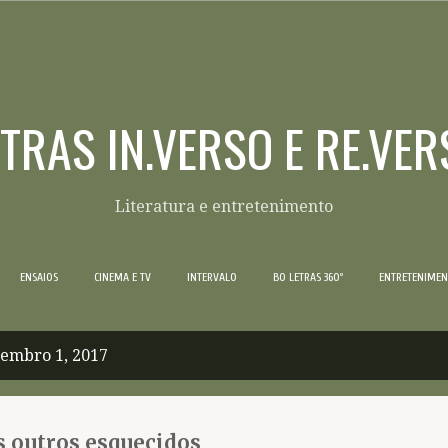
Pular para o conteúdo principal
ETRAS IN.VERSO E RE.VER
Literatura e entretenimento
ENSAIOS
CINEMA E TV
INTERVALO
BO LETRAS 360º
ENTRETENIME
tembro 1, 2017
s outros esquecidos