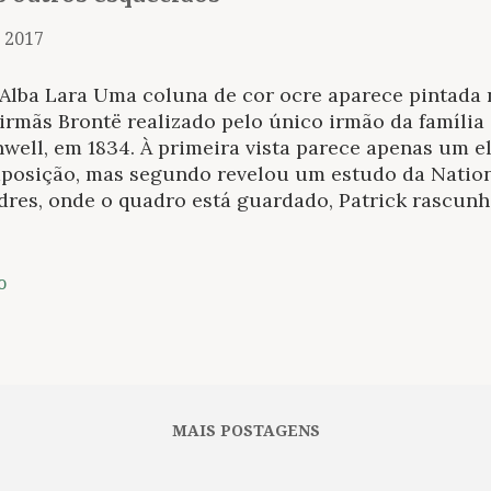
, 2017
Alba Lara Uma coluna de cor ocre aparece pintada 
irmãs Brontë realizado pelo único irmão da família 
well, em 1834. À primeira vista parece apenas um 
posição, mas segundo revelou um estudo da Nationa
dres, onde o quadro está guardado, Patrick rascun
deia e se escondeu por detrás do pilar. Este ano o 
 se mostra ainda que brevemente: o Brontë Person
kshire dedicado à família, celebra no marco de seu
o
entenário do nascimento do único irmão varão das r
rlotte e Anne com uma exposição que recupera part
rafia. O certo é que é que no talento do jovem Patr
s as esperanças da família. Colaborou com suas irm
ásticos para o público infantil. Alentado pelo poet
MAIS POSTAGENS
uziu as Odes de Horá...