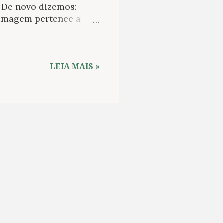
. De novo dizemos:
 imagem pertence a
e reunidas agora na
este Boletim. Segunda-
com obras literárias
rno Globo. Assista a
LEIA MAIS »
formas de incentivo à
tação de Dois irmãos .
dos para a TV com