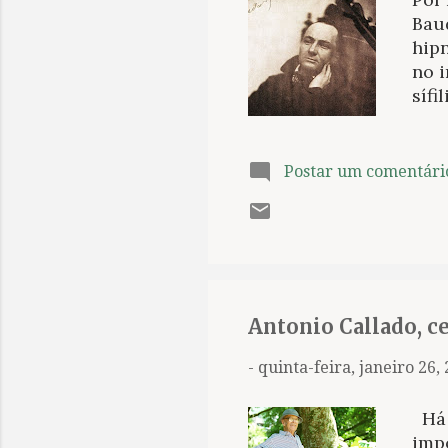
Bau
hip
no 
sífi
vê 
mun
por
Postar um comentári
prec
uma
tec
intu
pre
prim
Antonio Callado, c
-
quinta-feira, janeiro 26,
Há v
impo