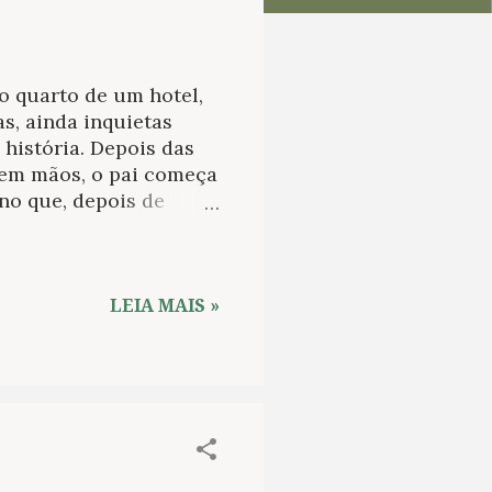
o quarto de um hotel,
s, ainda inquietas
história. Depois das
em mãos, o pai começa
ino que, depois de
 As pequenas Susie e
empo, adormecem. Sem
e anota sobre a história
ua imaginação. Uma
LEIA MAIS »
enas seis anos depois,
mos falando sobre Mark
rine” é o único conto
a sido publicado. Com