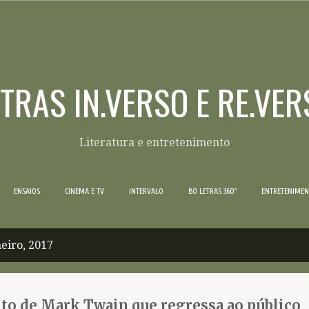
Pular para o conteúdo principal
ETRAS IN.VERSO E RE.VER
Literatura e entretenimento
ENSAIOS
CINEMA E TV
INTERVALO
BO LETRAS 360º
ENTRETENIME
eiro, 2017
ito de Mark Twain que regressa ao público