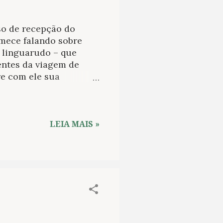
so de recepção do
omece falando sobre
e linguarudo – que
entes da viagem de
e com ele sua
rque encontra em
tante a verdade da
as entre ilusão e
conquistadores e
LEIA MAIS »
cartógrafos,
do. Suas histórias
ropeia, e se
te de um imaginário
ulos...