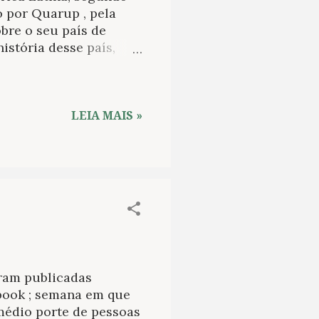
 por Quarup , pela
bre o seu país de
istória desse país,
e Aldenham House ,
ela denúncia dos
 Essa carreira de
z não sua grande paixão
LEIA MAIS »
–, o jornalismo. Na
 depois de aposentado,
esse rico, para
Brasil. O jornal foi
ram publicadas
book ; semana em que
médio porte de pessoas