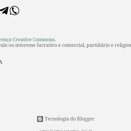
cença Creative Commons
.
lo ou interesse lucrativo e comercial, partidário e religios
A
Tecnologia do Blogger
Letras in.verso e re.verso. Ano 19