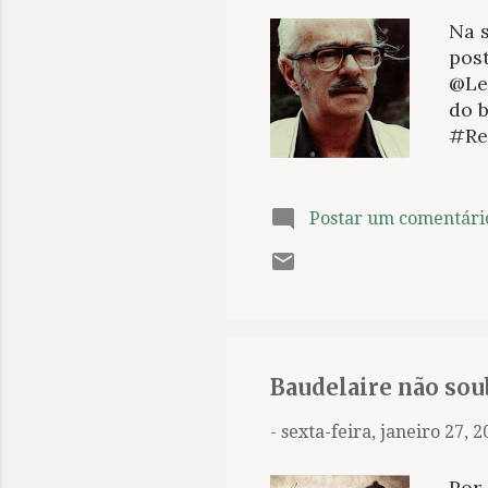
Na s
post
@Let
do b
#Re
cir
lemb
ao l
Postar um comentári
crôn
pela
títu
de 
esc
que 
Baudelaire não sou
-
sexta-feira, janeiro 27, 
Por