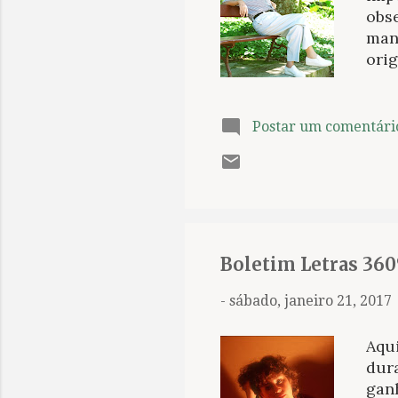
obs
mane
orig
com
rom
tris
Postar um comentári
roma
mas 
prof
trab
recu
seu 
Boletim Letras 360
-
sábado, janeiro 21, 2017
Aqu
dur
gan