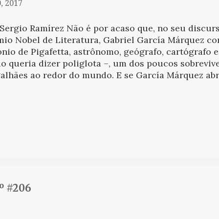
0, 2017
 Sergio Ramírez Não é por acaso que, no seu discur
mio Nobel de Literatura, Gabriel García Márquez c
nio de Pigafetta, astrônomo, geógrafo, cartógrafo 
o queria dizer poliglota –, um dos poucos sobreviv
alhães ao redor do mundo. E se García Márquez abr
êndida fala sobre a solidão da América Latina é po
afetta alguém próximo, capaz de separar por um ins
inação. Essa qualidade de poder romper as fronteir
idade, tão necessária à literatura, foi também dos 
istas da conquista, e de muitos outros geógrafos e 
loradores e naturalistas que penetraram o novo mun
ceram das fábulas e sagas da imaginação popular eu
alharam em terras da América para passar a ser par
um que foi ganhando prestígio com o passar dos séc
º #206