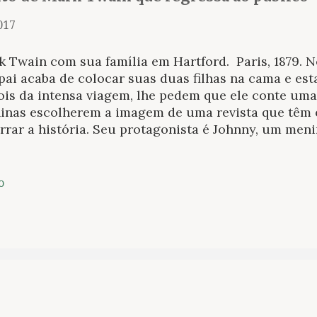
2017
 Twain com sua família em Hartford. Paris, 1879. N
ai acaba de colocar suas duas filhas na cama e esta
is da intensa viagem, lhe pedem que ele conte uma 
inas escolherem a imagem de uma revista que têm 
rrar a história. Seu protagonista é Johnny, um men
er uma flor mágica, começa a falar com os animais.
ra escutam com atenção os detalhes e, em pouco t
r barulho, seu pai se afasta e se senta na mesa, ond
o
acaba de contar, disposto registrar os dados de s
inação da qual já havia saído Tom Sawyer e que, ap
iria ao nascimento de Huckleberry Finn. Sim, esta
n (1835-1910). “The Purloining of Prince Oleomarga
antil escrito pelo estadunidense embora nunca tenh