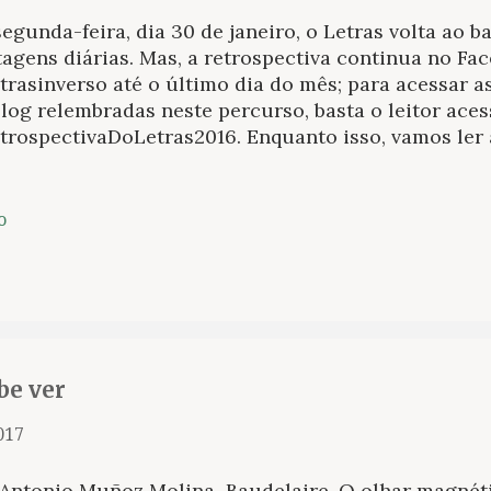
egunda-feira, dia 30 de janeiro, o Letras volta ao b
agens diárias. Mas, a retrospectiva continua no Fa
rasinverso até o último dia do mês; para acessar a
log relembradas neste percurso, basta o leitor aces
trospectivaDoLetras2016. Enquanto isso, vamos ler 
cularam durante a semana em nossa página no Face
rar os 100 anos de Antonio Callado. Novidades sobr
ongo deste Boletim. Segunda-feira, 23/01 >>> Brasil
o
icas políticas de Antonio Callado sai neste ano de 
 Autêntica Editora Em 2016 falamos sobre esta ediç
lo – O país que não teve infância: sacadas de Anton
crônicas políticas é organizado por Ana Arruda Cal
ritor. O autor de Quarup ficou conhecido pelos dis
mostravam u...
be ver
2017
 Antonio Muñoz Molina Baudelaire. O olhar magnét