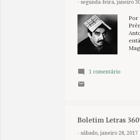
-
segunda-feira, janeiro 3
Por
Prê
Anto
entã
Mag
espl
Pig
imag
1 comentário
real
cron
exp
nas
esp
com
Boletim Letras 360
-
sábado, janeiro 28, 2017