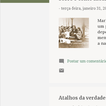
t
a
-
terça-feira, janeiro 31, 
g
e
Mark
n
um p
depo
s
men
a na
com
Cla
faze
Postar um comentári
que 
imag
serv
Twai
inf
...
Atalhos da verdade