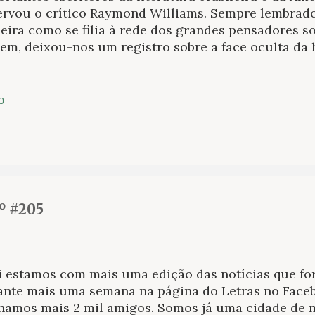
ervou o crítico Raymond Williams. Sempre lembrado
ira como se filia à rede dos grandes pensadores so
em, deixou-nos um registro sobre a face oculta da h
o faz, por exemplo, de maneira leve em Memórias d
ance pastiche do policialesco inglês mas tomado p
tes anos de chumbo – sua grande obsessão literária.
o
ncista se construiu entre outra dedicação – talve
a maneira mais acertada de conviver com a escrita 
issão, dedicou mais de trinta e sete anos e, mesmo
alhou para diversos jornais. O contrário, só se nasc
perar uma de suas convicções sobre ser escritor no 
ganha-pão e lhe...
º #205
i estamos com mais uma edição das notícias que fo
ante mais uma semana na página do Letras no Face
hamos mais 2 mil amigos. Somos já uma cidade de 