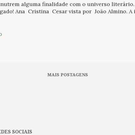
nutrem alguma finalidade com o universo literário
igado! Ana Cristina Cesar vista por João Almino. A
sessão de fotos realizadas pelo es critor em Paris 
ão n.13 da Revista 7faces. Mais detalhes ao longo d
a, 16/01 >>> Brasil: Projeto visa sublinhar relações 
o
tadas para a televisão A Rede Globo publicará Cade
 livro com reflexões sobre adaptações literárias e 
ura. A publicação reunirá textos inspirados na adap
rojeto também publicará e-books de títulos adapta
s conectadas. O primeiro da série será Ga...
MAIS POSTAGENS
DES SOCIAIS