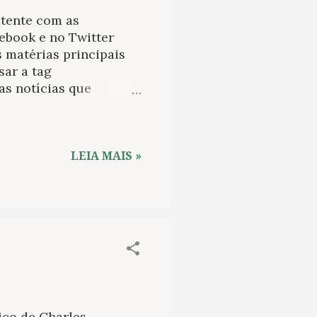
atente com as
cebook e no Twitter
s matérias principais
sar a tag
as notícias que
book. Um ano para
e o escritor e sua obra
: Livro que reúne
seu centenário
LEIA MAIS »
ão que agora já tem
io Callado . O volume
lado, companheira do
cursos explosivos, mas
ico de Charles