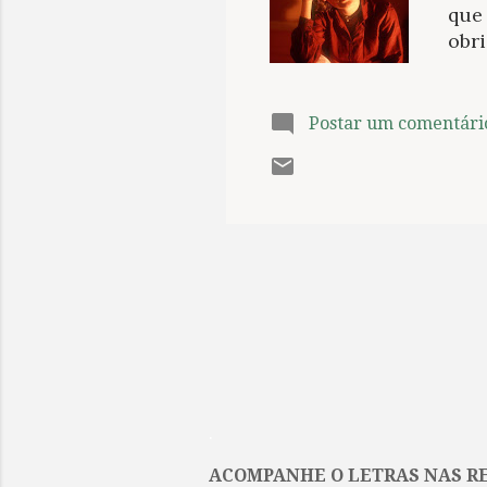
que 
obr
uma 
ediç
feir
Postar um comentári
adap
esse
leit
O p
cena
.
ACOMPANHE O LETRAS NAS RE