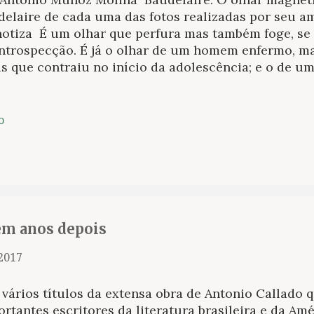
delaire de cada uma das fotos realizadas por seu a
notiza É um olhar que perfura mas também foge, se
introspecção. É já o olhar de um homem enfermo, ma
lis que contraiu no início da adolescência; e o de 
envelhecendo prematuramente sem encontrar uma p
do, sem lugar fixo, com incursões sempre desorgan
que dependia de sua mãe e de um administrador aos
o
isava recorrer para ter algum dinheiro. Baudelaire d
 das tantas novidades da sociedade dominada pelo 
nologia que o espantava, mas em todos os retratos 
ição poderoso dessa arte que para ele não era, um 
sença muito adequados para o meio. O olhar de Bau
eiros olhares de escritor que co...
em anos depois
 2017
ários títulos da extensa obra de Antonio Callado 
rtantes escritores da literatura brasileira e da Am