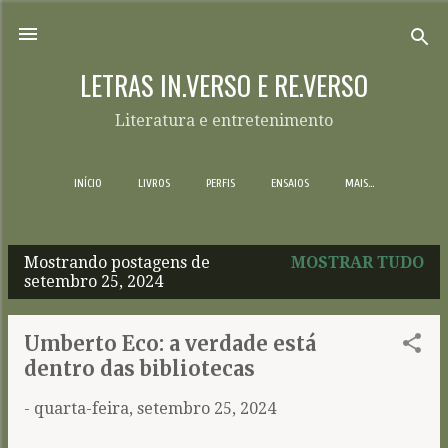
Pular para o conteúdo principal
LETRAS IN.VERSO E RE.VERSO
Literatura e entretenimento
INÍCIO
LIVROS
PERFIS
ENSAIOS
MAIS…
Mostrando postagens de
MOSTRAR TUDO
P
setembro 25, 2024
o
s
Umberto Eco: a verdade está
t
dentro das bibliotecas
a
-
quarta-feira, setembro 25, 2024
g
e