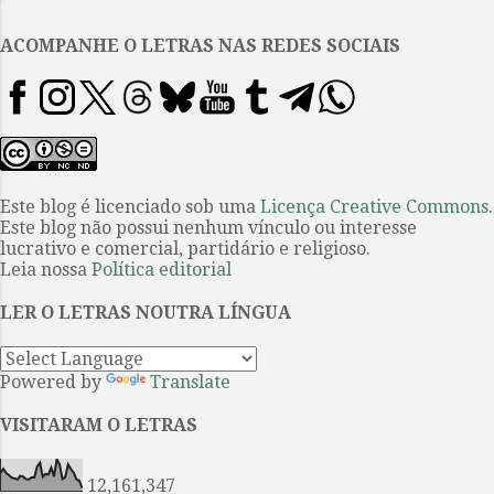
.
conto futurista “A sensação de
poder” (1958), em que uma falha
ACOMPANHE O LETRAS NAS REDES SOCIAIS
geral na informática obriga a se
recorrer à única pessoa no
mundo que ainda é capaz de
realizar operações matemáticas
“de cabeça”. O documentário
Umberto Eco: a biblioteca do
Este blog é licenciado sob uma
Licença Creative Commons
.
Este blog não possui nenhum vínculo ou interesse
mundo (2022) tem como tema
lucrativo e comercial, partidário e religioso.
central esse vínculo entre
Leia nossa
Política editorial
literatura e memória, que ganha
forma nas estantes de sua famosa
LER O LETRAS NOUTRA LÍNGUA
coleção de livros. O filme
começa com o próprio a...
Powered by
Translate
VISITARAM O LETRAS
12,161,347