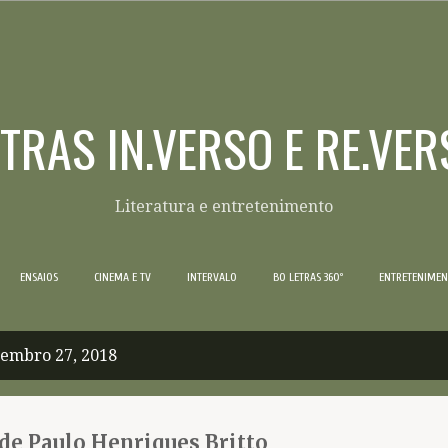
Pular para o conteúdo principal
ETRAS IN.VERSO E RE.VER
Literatura e entretenimento
ENSAIOS
CINEMA E TV
INTERVALO
BO LETRAS 360º
ENTRETENIME
tembro 27, 2018
de Paulo Henriques Britto