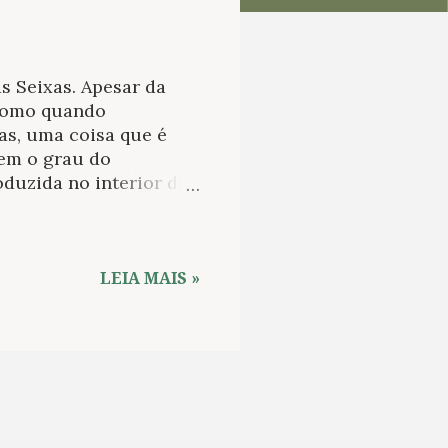
s Seixas. Apesar da
como quando
as, uma coisa que é
sem o grau do
oduzida no interior do
o, sobre uma melhor
rma-nos no mesmo
r parece não existir
individualismo e o
LEIA MAIS »
 pelo Ocidente
parecimento das
de, se se mantém sã,
 compreendermos. A
estio...