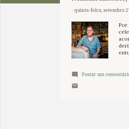
t
a
-
quinta-feira, setembro 2
g
e
Por 
n
cel
acon
s
der
entu
par
pos
esc
Postar um comentári
cert
pos
atr
ver
já 
verd