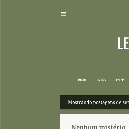
L
INÍCIO
LIVROS
PERFIS
Mostrando postagens de se
P
o
s
Nenhum mistério, 