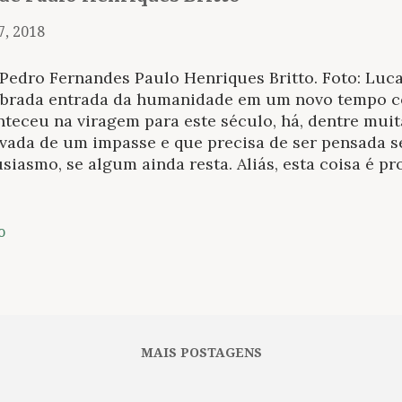
7, 2018
Pedro Fernandes Paulo Henriques Britto. Foto: Luca
ebrada entrada da humanidade em um novo tempo 
teceu na viragem para este século, há, dentre muit
ivada de um impasse e que precisa de ser pensada 
siasmo, se algum ainda resta. Aliás, esta coisa é pr
adoxo desse tempo, que sempre nos diz, por um lad
ição nossa ante nossos desafios e por outro reafi
uro no qual tateamos desde nossa origem. Quer dize
o
ezas que tragam consigo as dúvidas. Para agora, o 
itivismo tornados em linhas de determinação única
avessam sua pior fase, se por ela entendemos o rea
dades unilaterais quando à consciência da humanida
há muito haveria de desprezar essa maneira de nos
MAIS POSTAGENS
ade se é agora múltipla continua a ser potência inqu