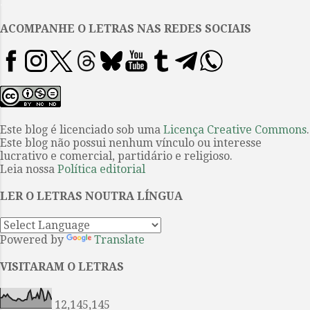
.
comentários lascivos sobre sua
esposa. Não, John O’Hara não
ACOMPANHE O LETRAS NAS REDES SOCIAIS
era um fidalgo gentil. Alguns até
sugerem que ele era um grande
filho da puta: arrogante, pouco
generoso, briguento (com um
“temperamento volátil”), mais
ambicioso do que o plano de
Este blog é licenciado sob uma
Licença Creative Commons
.
Este blog não possui nenhum vínculo ou interesse
expansão territorial do Terceiro
lucrativo e comercial, partidário e religioso.
Reich e, ainda por cima, com um
Leia nossa
Política editorial
vinho muito ruim. Muitos outros
artistas ganharam uma reputação
LER O LETRAS NOUTRA LÍNGUA
de mau humorados, sim, mas
alguns del...
Powered by
Translate
VISITARAM O LETRAS
12,145,145