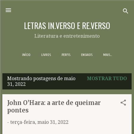
Pular para o conteúdo principal
LETRAS IN.VERSO E RE.VERSO
Literatura e entretenimento
INÍCIO
LIVROS
PERFIS
ENSAIOS
MAIS…
Mostrando postagens de maio
MOSTRAR TUDO
P
31, 2022
o
s
John O’Hara: a arte de queimar
t
pontes
a
-
terça-feira, maio 31, 2022
g
e