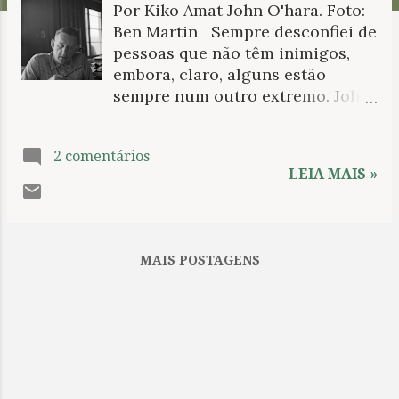
Por Kiko Amat John O'hara. Foto:
n
Ben Martin Sempre desconfiei de
s
pessoas que não têm inimigos,
embora, claro, alguns estão
sempre num outro extremo. John
O’Hara, um dos grandes
escritores estadunidenses do
2 comentários
século XX, colecionou ao longo
LEIA MAIS »
de sua vida grandes inimizades
em todas as áreas da literatura e
da imprensa; ressentimentos
perenes que determinariam seu
MAIS POSTAGENS
legado e presença no cânone
moderno. E pagava com a cara. Dê
uma olhada na foto dele: está
ostentando o típico rictus do
fulano que acabou de ouvir em
um bar como dois tipos, a dois
bancos de distância, trocavam