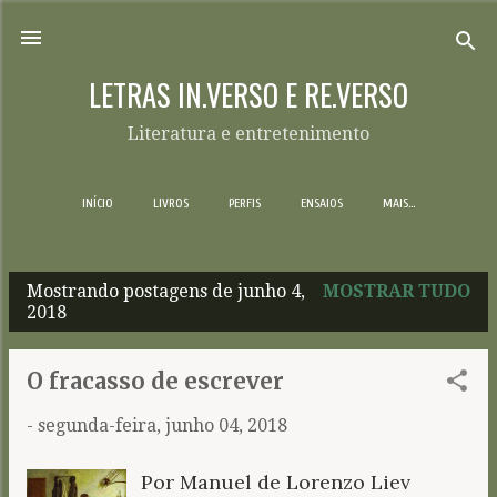
Pular para o conteúdo principal
LETRAS IN.VERSO E RE.VERSO
Literatura e entretenimento
INÍCIO
LIVROS
PERFIS
ENSAIOS
MAIS…
Mostrando postagens de junho 4,
MOSTRAR TUDO
P
2018
o
s
O fracasso de escrever
t
-
segunda-feira, junho 04, 2018
a
g
Por Manuel de Lorenzo Liev
e