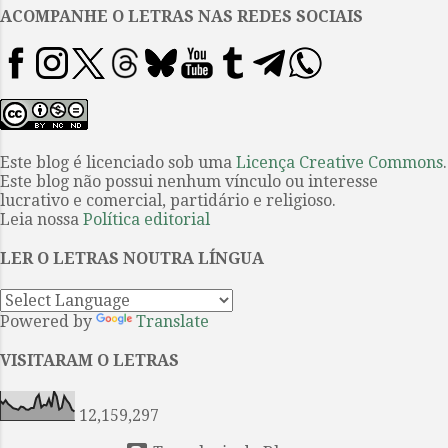
Fracassar uma e outra vez com a
ACOMPANHE O LETRAS NAS REDES SOCIAIS
absurda esperança de não morrer
na tentativa de vencer algum dia.
Como se Sísifo tivesse alguma
possibilidade de alcançar no
futuro o alto da colina. Philip
Roth escrevia em Pastoral
Este blog é licenciado sob uma
Licença Creative Commons
.
Este blog não possui nenhum vínculo ou interesse
americana sobre uma conversa
lucrativo e comercial, partidário e religioso.
entre as personagens Nathan
Leia nossa
Política editorial
Zuckerman e Jerry Levov em que
este comenta que “a sala de
LER O LETRAS NOUTRA LÍNGUA
cirurgia transforma a gente em
uma pessoa que nunca está
Powered by
Translate
errada”, a...
VISITARAM O LETRAS
12,159,297