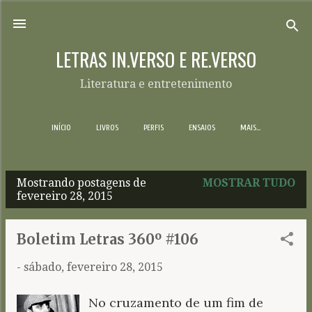
Pular para o conteúdo principal
LETRAS IN.VERSO E RE.VERSO
Literatura e entretenimento
INÍCIO
LIVROS
PERFIS
ENSAIOS
MAIS…
Mostrando postagens de
MOSTRAR TUDO
P
fevereiro 28, 2015
o
s
Boletim Letras 360º #106
t
-
sábado, fevereiro 28, 2015
a
g
No cruzamento de um fim de
e