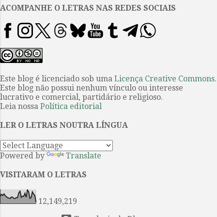
desaparecido há um século.
ACOMPANHE O LETRAS NAS REDES SOCIAIS
Segunda-feira, 23/02 >>> Rússia:
Lembram que em 2014
publicamos aqui sobre a tarefa de
ler integralmente Anna Kariênina
on-line? Pois o projeto foi parar
no Guiness Book O Livro dos
Este blog é licenciado sob uma
Licença Creative Commons
.
Este blog não possui nenhum vínculo ou interesse
Recordes registra o projeto de
lucrativo e comercial, partidário e religioso.
leitura on-line do romance de
Leia nossa
Política editorial
Liev Tolstói com "o de maior
audiência numa maratona de
LER O LETRAS NOUTRA LÍNGUA
leitura pela internet"...
Powered by
Translate
VISITARAM O LETRAS
12,149,219