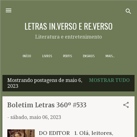
Pular para o conteúdo principal
LETRAS IN.VERSO E RE.VERSO
Literatura e entretenimento
INÍCIO
LIVROS
PERFIS
ENSAIOS
MAIS…
Mostrando postagens de maio 6,
MOSTRAR TUDO
P
2023
o
s
Boletim Letras 360º #533
t
-
sábado, maio 06, 2023
a
g
DO EDITOR 1. Olá, leitores,
e