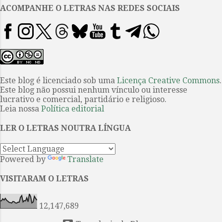
clube de apoios. Ou pegar
ACOMPANHE O LETRAS NAS REDES SOCIAIS
alguma coisinha no nosso bazar.
Para conhecer mais sobre todas
as formas de ajuda, visite aqui .
4. Tenham um rico fim de semana
e boas leituras! Virginia Woolf.
Foto: Gisèle Freund
Este blog é licenciado sob uma
Licença Creative Commons
.
Este blog não possui nenhum vínculo ou interesse
LANÇAMENTOS Três novos
lucrativo e comercial, partidário e religioso.
lançamentos reafirmam a
Leia nossa
Política editorial
presença marcante da obra de
Virginia Woolf entre os leitores
LER O LETRAS NOUTRA LÍNGUA
brasileiros. 1. A reedição dos
Con...
Powered by
Translate
VISITARAM O LETRAS
12,147,689