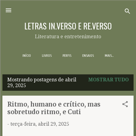
Pular para o conteúdo principal
LETRAS IN.VERSO E RE.VERSO
Literatura e entretenimento
INÍCIO
LIVROS
PERFIS
ENSAIOS
MAIS…
Mostrando postagens de abril
MOSTRAR TUDO
P
29, 2025
o
s
Ritmo, humano e crítico, mas
t
sobretudo ritmo, e Cuti
a
-
terça-feira, abril 29, 2025
g
e