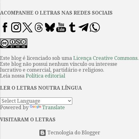
.
grandiosa coletânea Não pararei
de gritar , de Carlos de
ACOMPANHE O LETRAS NAS REDES SOCIAIS
Assumpção. Assim, o nome que
parecia mesmo ausente neste
catálogo específico da editora era
o de Cuti — agora, não mais.
Apresentado em julho de 2024,
Ritmo humanegrítico é uma
Este blog é licenciado sob uma
Licença Creative Commons
.
Este blog não possui nenhum vínculo ou interesse
antologia que possui o
lucrativo e comercial, partidário e religioso.
diferencial de, ao contrário da
Leia nossa
Política editorial
grande maioria de antologias,
não reunir apenas textos antigos,
LER O LETRAS NOUTRA LÍNGUA
contemplando períodos
longínquos da trajetória de um
Powered by
Translate
autor, mas também ...
VISITARAM O LETRAS
Tecnologia do Blogger