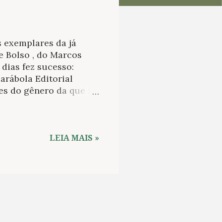
 exemplares da já
 Bolso , do Marcos
dias fez sucesso:
Parábola Editorial
s do gênero da que foi
ssa boa novidade,
tar atentos. Enquanto
l irmos ver o que se
etrato feito por
LEIA MAIS »
egunda-feira, 06/05 >>>
sia já está há nove
a em 2013, a Companhia
es h...