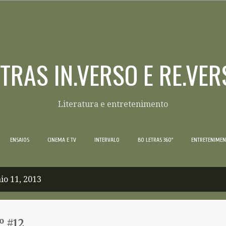
Pular para o conteúdo principal
ETRAS IN.VERSO E RE.VER
Literatura e entretenimento
ENSAIOS
CINEMA E TV
INTERVALO
BO LETRAS 360º
ENTRETENIME
io 11, 2013
º #12