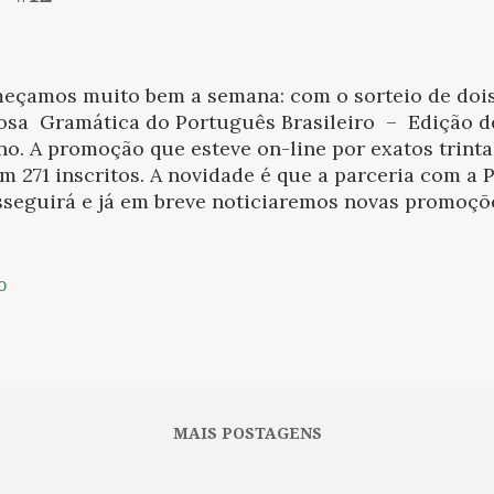
eçamos muito bem a semana: com o sorteio de dois
osa Gramática do Português Brasileiro – Edição de
o. A promoção que esteve on-line por exatos trinta 
m 271 inscritos. A novidade é que a parceria com a 
sseguirá e já em breve noticiaremos novas promoçõe
 Merece estar atentos – aqui e no Facebook. Além de
ra promoção está para chegar. Merece duas vezes es
s duas novidades não são postas em prática, que ta
o
ou durante esta semana na nossa time line. Autorr
elaire em exposição pela primeira vez em Paris. S
il: Todos os holofotes para Paulo Leminski Toda poe
nas na lista de livros mais vendidos no país. Aind
Letras deverá relançar as biografias de personalidad
MAIS POSTAGENS