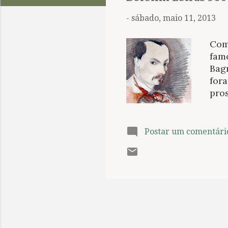
t
a
-
sábado, maio 11, 2013
g
e
Com
n
fam
Bagn
s
fora
pro
fez.
out
essa
Postar um comentári
pass
Baud
Bras
sema
das 