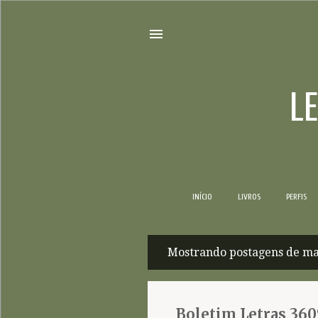
L
INÍCIO
LIVROS
PERFIS
Mostrando postagens de ma
P
o
s
Boletim Letras 360