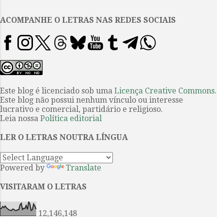
.
expressaria em detalhes a dita
aparência e que supostamente
ACOMPANHE O LETRAS NAS REDES SOCIAIS
haveria sido executado em vida
do escritor, é falso. Pior ainda, os
muitos quadros realizados depois
de sua morte, além de serem
obras muito medíocres, oferecem
imagens tão dispares e tão
Este blog é licenciado sob uma
Licença Creative Commons
.
Este blog não possui nenhum vínculo ou interesse
forçadas de Cervantes que
lucrativo e comercial, partidário e religioso.
dificilmente podemos escolher
Leia nossa
Política editorial
alguma como a mais próxima da
realidade. No caso de
LER O LETRAS NOUTRA LÍNGUA
Shakespeare, não é diferente, pois
vários dos retratos do
Powered by
Translate
dramaturgo...
VISITARAM O LETRAS
12,146,148