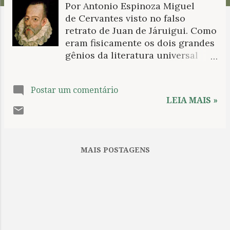
Por Antonio Espinoza Miguel
n
de Cervantes visto no falso
s
retrato de Juan de Járuigui. Como
eram fisicamente os dois grandes
gênios da literatura universal
Miguel de Cervantes Saavedra e
William Shakespeare? É tanta a
Postar um comentário
abundância de retratos de um e
LEIA MAIS »
outro que há quatro séculos da
morte de ambas as personagens
deveríamos saber com plena
certeza como eram em vida. Mas
MAIS POSTAGENS
não é bem assim: suas
fisionomias continuam um
mistério. A única coisa certa
mesmo é um testemunho pontual
deixado por Cervantes sobre sua
aparência física, enquanto o
quadro que supostamente