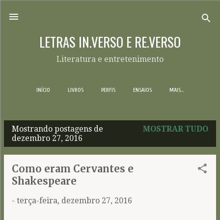
Pular para o conteúdo principal
LETRAS IN.VERSO E RE.VERSO
Literatura e entretenimento
INÍCIO
LIVROS
PERFIS
ENSAIOS
MAIS…
Mostrando postagens de
MOSTRAR TUDO
P
dezembro 27, 2016
o
s
Como eram Cervantes e
t
Shakespeare
a
-
terça-feira, dezembro 27, 2016
g
e