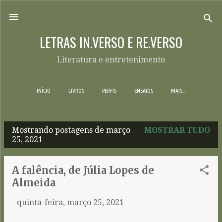
Pular para o conteúdo principal
LETRAS IN.VERSO E RE.VERSO
Literatura e entretenimento
INÍCIO
LIVROS
PERFIS
ENSAIOS
MAIS…
Mostrando postagens de março
MOSTRAR TUDO
P
25, 2021
o
s
A falência, de Júlia Lopes de
t
Almeida
a
-
quinta-feira, março 25, 2021
g
e