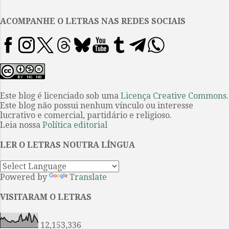
.
privilegiou os elementos
fundamentais da base social
ACOMPANHE O LETRAS NAS REDES SOCIAIS
regente, entre eles, o
desinteresse pelo reparo para
com as escritoras. Assim, Júlia
Lopes de Almeida ficou sempre
lembrada como a mulher que
esteve nos bastidores do projeto
Este blog é licenciado sob uma
Licença Creative Commons
.
Este blog não possui nenhum vínculo ou interesse
da Academia Brasileira de Letras
lucrativo e comercial, partidário e religioso.
e abdicou de sua presença no clã
Leia nossa
Política editorial
para que o marido, de obra, sabe-
se, muitíssimo inferior, ocupasse
LER O LETRAS NOUTRA LÍNGUA
o que era seu de direito. É
preciso outra vez tocar essa
Powered by
Translate
história porque cont...
VISITARAM O LETRAS
12,153,336