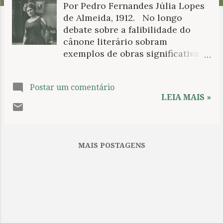
Por Pedro Fernandes Júlia Lopes
n
de Almeida, 1912. No longo
s
debate sobre a falibilidade do
cânone literário sobram
exemplos de obras significativas
colocadas à margem. Mas, sempre
podemos contar com as
Postar um comentário
necessárias aberturas, afinal, a
LEIA MAIS »
ideia do canônico como uma
redoma intransponível resulta,
para sorte do próprio cânone,
ultrapassada. Na literatura
MAIS POSTAGENS
brasileira, fundada na também
aos poucos vencida noção de
filiada como se uma ramagem da
literatura portuguesa, as
fronteiras dessa biblioteca de
obras fundamentais seguiram à
risca certo modelo que