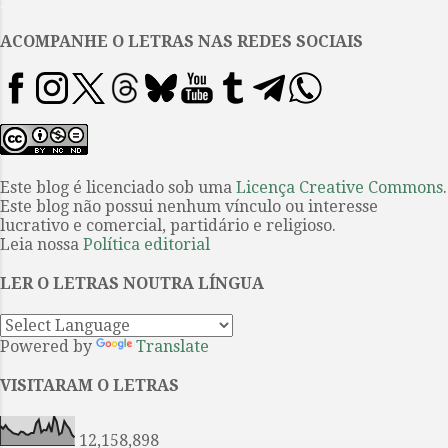
.
Pense nisso na próxima vez que
baixar um livro ou disser que ele
ACOMPANHE O LETRAS NAS REDES SOCIAIS
é caro.” Por isso, a maioria de
nós que escrevemos (e também
procuramos que o que
escrevemos termine publicado
em forma de livro) não ganhamos
a vida com isso. Sabemos que
Este blog é licenciado sob uma
Licença Creative Commons
.
Este blog não possui nenhum vínculo ou interesse
temos que ganhar a vida de outra
lucrativo e comercial, partidário e religioso.
forma. O que tira nosso tempo e
Leia nossa
Política editorial
energia para escrever. Ou seja:
escrevemos no momento que, em
LER O LETRAS NOUTRA LÍNGUA
tese, deveria ser de descanso ou
recreação. E nã...
Powered by
Translate
VISITARAM O LETRAS
12,158,898