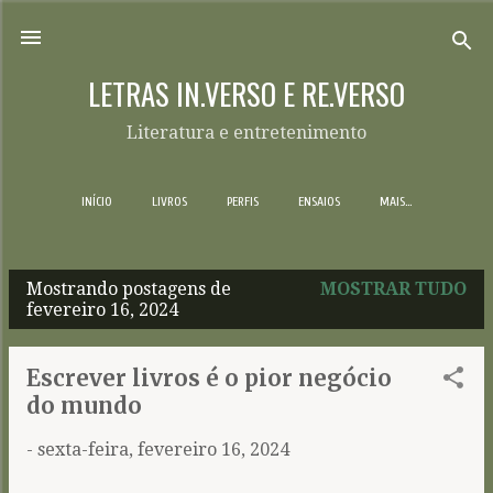
Pular para o conteúdo principal
LETRAS IN.VERSO E RE.VERSO
Literatura e entretenimento
INÍCIO
LIVROS
PERFIS
ENSAIOS
MAIS…
Mostrando postagens de
MOSTRAR TUDO
P
fevereiro 16, 2024
o
s
Escrever livros é o pior negócio
t
do mundo
a
-
sexta-feira, fevereiro 16, 2024
g
e