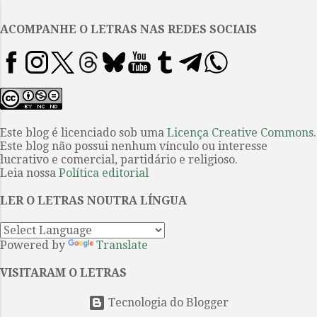
.
mais de um século de vida ainda
aprendendo as consequências de
ACOMPANHE O LETRAS NAS REDES SOCIAIS
(não) viver suas paixões. Ao seu
lado está Carmel, esposa que
conheceu na juventude quando
moravam em Antígua, no Caribe,
com quem teve duas filhas e um
neto, herdeiros de um casamento
Este blog é licenciado sob uma
Licença Creative Commons
.
Este blog não possui nenhum vínculo ou interesse
convencional esperado para
lucrativo e comercial, partidário e religioso.
aquela sociedade. Contudo, ao
Leia nossa
Política editorial
seu lado também está, ou melhor,
sempre esteve, Morris, que
LER O LETRAS NOUTRA LÍNGUA
sobreviveu da juventude até o
ano de 2010 como fiel amante e
Powered by
Translate
confiden...
VISITARAM O LETRAS
Tecnologia do Blogger