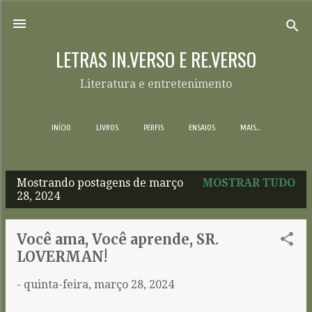
Pular para o conteúdo principal
LETRAS IN.VERSO E RE.VERSO
Literatura e entretenimento
INÍCIO
LIVROS
PERFIS
ENSAIOS
MAIS…
Mostrando postagens de março
MOSTRAR TUDO
P
28, 2024
o
s
Você ama, Você aprende, SR.
t
LOVERMAN!
a
-
quinta-feira, março 28, 2024
g
e