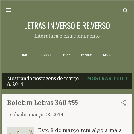
Pular para o conteúdo principal
LETRAS IN.VERSO E RE.VERSO
Literatura e entretenimento
INÍCIO
LIVROS
PERFIS
ENSAIOS
MAIS…
Mostrando postagens de março
MOSTRAR TUDO
P
8, 2014
o
s
Boletim Letras 360 #55
t
-
sábado, março 08, 2014
a
g
Este 8 de março tem algo a mais
e