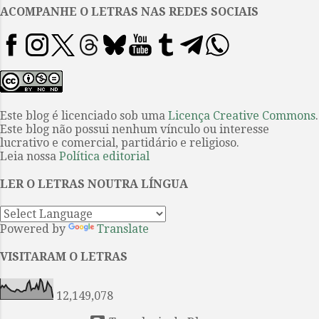
heterônimos, mas personagens
ACOMPANHE O LETRAS NAS REDES SOCIAIS
em criação já somam números
além da casa de uma centena. É o
próprio Fernando Pessoa quem
reconhece a data: Num dia em
que finalmente desistira – foi em
8 de Março de 1914 – acerquei-me
Este blog é licenciado sob uma
Licença Creative Commons
.
Este blog não possui nenhum vínculo ou interesse
de uma cómoda alta, e, tomando
lucrativo e comercial, partidário e religioso.
um papel, comecei a escrever, de
Leia nossa
Política editorial
pé, como escrevo sempre que
posso. E escrevi trinta e tantos
LER O LETRAS NOUTRA LÍNGUA
poemas a fio, numa espécie de
êxtase cuja natureza não cons...
Powered by
Translate
VISITARAM O LETRAS
12,149,078