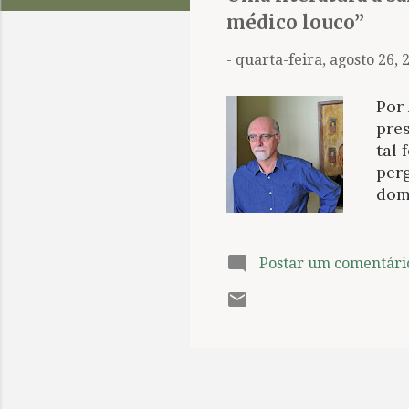
t
médico louco”
a
g
-
quarta-feira, agosto 26, 
e
n
Por 
s
pre
tal
perg
domi
equ
cura
exp
Postar um comentári
no 
min
vin
Let
em 
já n