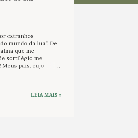
por estranhos
“do mundo da lua”. De
a alma que me
de sortilégio me
! Meus pais, cujo
mplar, levaram-me aos
ais terrível
ocaram-me nu, sentado
 e despejaram sobre a
LEIA MAIS »
sgorjada…» 1 Há uma
édico louco (editora
otótipo encontramos
iscurso de alguém que