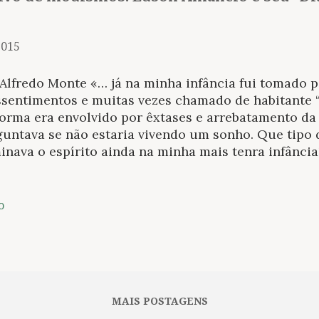
2015
Alfredo Monte «… já na minha infância fui tomado 
ssentimentos e muitas vezes chamado de habitante 
 forma era envolvido por êxtases e arrebatamento d
untava se não estaria vivendo um sonho. Que tipo 
nava o espírito ainda na minha mais tenra infância
ilíbrio mental está exageradamente distante de exe
ndeiros da vizinhança e um deles me faz passar a m
eriência que uma criança é capaz de suportar. Col
o
chão, coberto de folhas de bananeira de uma cabana
ha cabeça o sangue ainda quente de uma galinha e
culação óbvia que podemos fazer de Diário de um m
ra Selvagem) com certa linhagem na ficção cujo pr
Diário de um louco (1835), de Gógol: trata-se do d
MAIS POSTAGENS
ão distingue o ...