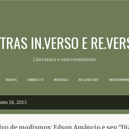
Pular para o conteúdo principal
ETRAS IN.VERSO E RE.VER
Literatura e entretenimento
ENSAIOS
CINEMA E TV
INTERVALO
BO LETRAS 360º
ENTRETENIME
sto 26, 2015
alvo de modismos: Edson Amâncio e seu “Di