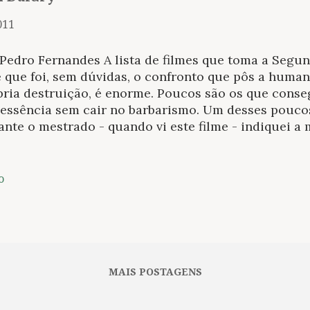
011
 Pedro Fernandes A lista de filmes que toma a Segu
 que foi, sem dúvidas, o confronto que pôs a human
pria destruição, é enorme. Poucos são os que conse
 essência sem cair no barbarismo. Um desses poucos
nte o mestrado - quando vi este filme - indiquei a
gas. Foi este um filme que, como O jardineiro fiel 
keback Mountain , me causo pane nos nervos e me le
utro lado da espécie humana por longos dias. Catar
o
m falar, daquelas. O leitor toca no cartão-postal 
icídios em massa cometidos na Alemanha de Hitler
ônimo, de Bernhard Schlink, o enredo do filme c
reconstrução do pós-guerra. Como personagem cen
esentados a Michael Berg, um adolescente de 15 an
MAIS POSTAGENS
 passa mal e é ajudado por uma mulher...