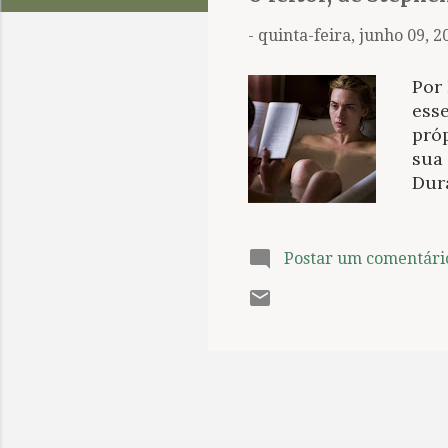
t
a
-
quinta-feira, junho 09, 2
g
e
Por
n
esse
pró
s
sua
Dura
cole
Bro
no o
Postar um comentári
assi
hom
hom
em 
apr
casa