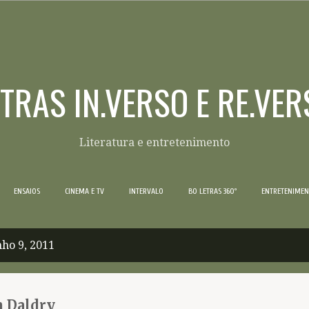
Pular para o conteúdo principal
ETRAS IN.VERSO E RE.VER
Literatura e entretenimento
ENSAIOS
CINEMA E TV
INTERVALO
BO LETRAS 360º
ENTRETENIME
ho 9, 2011
n Daldry