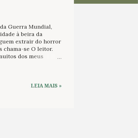
nda Guerra Mundial,
idade à beira da
guem extrair do horror
 chama-se O leitor.
 muitos dos meus
ou O segredo de
vou a ficar pensativo
se, se é que se pode
da Segunda Guerra: os
LEIA MAIS »
. Inspirado no romance
omeça numa Alemanha
tral somos
os que no caminho para