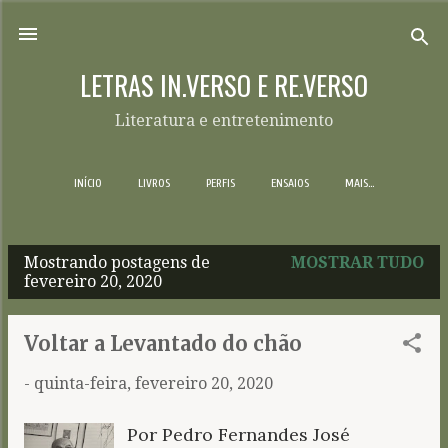
Pular para o conteúdo principal
LETRAS IN.VERSO E RE.VERSO
Literatura e entretenimento
INÍCIO
LIVROS
PERFIS
ENSAIOS
MAIS…
Mostrando postagens de
MOSTRAR TUDO
P
fevereiro 20, 2020
o
s
Voltar a Levantado do chão
t
-
quinta-feira, fevereiro 20, 2020
a
g
Por Pedro Fernandes José
e