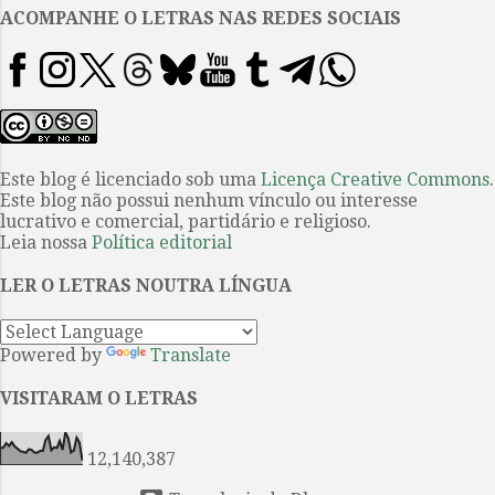
obra, condicionada, depois da
ACOMPANHE O LETRAS NAS REDES SOCIAIS
impressão desconcertante que
produzira A paixão segundo G.H. ,
romance de 64, às peculiaridades
de dois livros, A hora da estrela ,
que precedeu de meses o
passamento de Clarice Lispector
Este blog é licenciado sob uma
Licença Creative Commons
.
Este blog não possui nenhum vínculo ou interesse
em dezembro de 1977 e Um sopro
lucrativo e comercial, partidário e religioso.
de vida , publicado
Leia nossa
Política editorial
postumamente. Por uma sorte de
efeito retroativo, ambos permitem
LER O LETRAS NOUTRA LÍNGUA
desvendar certas articulações da
obra inteira de que fa...
Powered by
Translate
VISITARAM O LETRAS
12,140,387