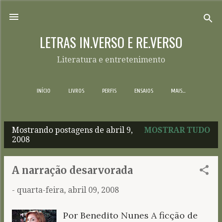
Pular para o conteúdo principal
LETRAS IN.VERSO E RE.VERSO
Literatura e entretenimento
INÍCIO
LIVROS
PERFIS
ENSAIOS
MAIS…
Mostrando postagens de abril 9,
MOSTRAR TUDO
P
2008
o
s
A narração desarvorada
t
-
quarta-feira, abril 09, 2008
a
g
Por Benedito Nunes A ficção de
e