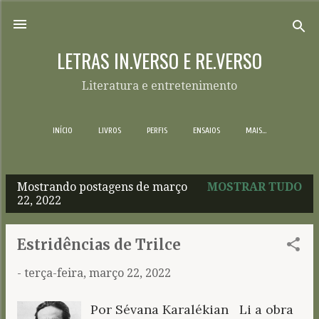
Pular para o conteúdo principal
LETRAS IN.VERSO E RE.VERSO
Literatura e entretenimento
INÍCIO
LIVROS
PERFIS
ENSAIOS
MAIS…
Mostrando postagens de março
MOSTRAR TUDO
P
22, 2022
o
s
Estridências de Trilce
t
-
terça-feira, março 22, 2022
a
g
Por Sévana Karalékian Li a obra
e