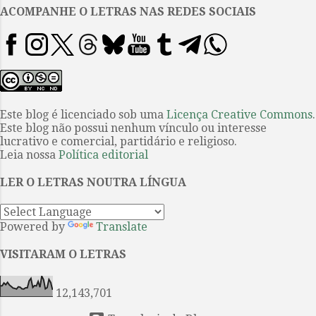
apresentar sua leitura de Trilce .
ACOMPANHE O LETRAS NAS REDES SOCIAIS
Com o livro na mão, ele
desabafou: “à primeira vista,
pode-se pensar que ele vê nossa
cara de idiotas”. Esse professor
havia escrito algumas das linhas
mais esclarecedoras que eu
Este blog é licenciado sob uma
Licença Creative Commons
.
Este blog não possui nenhum vínculo ou interesse
estava prestes a ler sobre Vallejo.
lucrativo e comercial, partidário e religioso.
Minha primeira impressão de
Leia nossa
Política editorial
Trilce foi a mesma que o
professor S. havia descrito. Seria
LER O LETRAS NOUTRA LÍNGUA
difícil para mim escolher palavr...
Powered by
Translate
VISITARAM O LETRAS
12,143,701